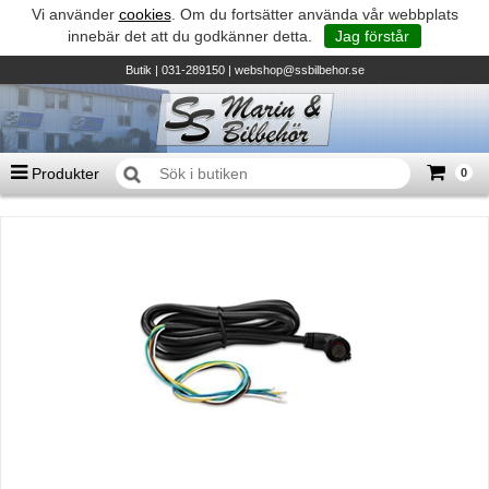
Vi använder
cookies
. Om du fortsätter använda vår webbplats
innebär det att du godkänner detta.
Jag förstår
Butik
| 031-289150 |
webshop@ssbilbehor.se
Produkter
0
Antal varor
0
st
Summa
0 kr
Biltillbehör och reservdelar - BDS
TILL KASSAN
Micore • Båtar
Suzuki - Utombordare
Suzumar - Gummibåtar
Honda - Utombordare
HonWave - Gummibåtar
Honda - Elverk & Pumpar