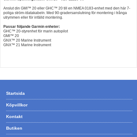
Hummertina
Anslut din GMI™ 20 eller GHC™ 20 till en NMEA 0183-enhet med den här 7-
poliga ström-/datakabeln. Med 90-gradersanslutning för montering i trånga
utrymmen eller för infälld montering.
Varta - Batterier
Passar följande Garmin enheter:
Victron - Batteriladdare
GHC™ 20-styrenhet för marin autopilot
GMI™ 20
CTEK - Batteriladdare
GNX™ 20 Marine Instrument
GNX™ 21 Marine Instrument
Webasto - Dieselvärmare
Kamasa Tools - Verktyg
Calix - Packline - Takboxar
Thule - Takboxar
Thule - Lasthållare
Startsida
LAGERRENSING
Köpvillkor
Begagnade Motorer & Båtar
Kontakt
Butiken