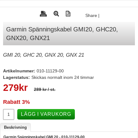
Tohatsu - Utombordare
Share
|
Minn Kota - elmotorer
Garmin Spänningskabel GMI20, GHC20,
TK Trailer
GNX20, GNX21
Volvo Penta Servicedelar
Yanmar Servicedelar
GMI 20, GHC 20, GNX 20, GNX 21
Yamaha Servicedelar
Artikelnummer:
010-11129-00
Mercury Servicedelar
Lagerstatus:
Skickas normalt inom 24 timmar
Garmin
279
kr
289 kr
/ st.
Lowrance
Rabatt
3%
Humminbird
LÄGG I VARUKORG
Simrad
B&G
Beskrivning
Båttillbehör
Garmin Spänningskabel GMI 20 - 010-11129-00