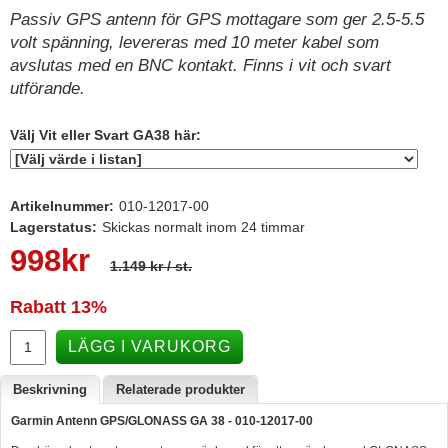
Passiv GPS antenn för GPS mottagare som ger 2.5-5.5
Hummertina
volt spänning, levereras med 10 meter kabel som
Varta - Batterier
avslutas med en BNC kontakt. Finns i vit och svart
utförande.
Victron - Batteriladdare
CTEK - Batteriladdare
Välj Vit eller Svart GA38 här:
Webasto - Dieselvärmare
Kamasa Tools - Verktyg
Artikelnummer:
010-12017-00
Lagerstatus:
Skickas normalt inom 24 timmar
Calix - Packline - Takboxar
998
kr
Thule - Takboxar
1.149 kr
/ st.
Thule - Lasthållare
Rabatt
13%
LAGERRENSING
LÄGG I VARUKORG
Begagnade Motorer & Båtar
Beskrivning
Relaterade produkter
Garmin Antenn GPS/GLONASS GA 38 - 010-12017-00