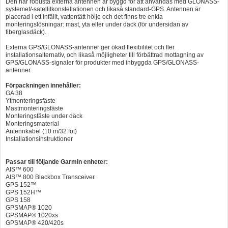
Den här robusta externa antennen är byggd för att användas med GLONASS-
systemet/-satellitkonstellationen och likaså standard-GPS. Antennen är
placerad i ett infällt, vattentätt hölje och det finns tre enkla
monteringslösningar: mast, yta eller under däck (för undersidan av
fiberglasdäck).
Externa GPS/GLONASS-antenner ger ökad flexibilitet och fler
installationsalternativ, och likaså möjligheter till förbättrad mottagning av
GPS/GLONASS-signaler för produkter med inbyggda GPS/GLONASS-
antenner.
Förpackningen innehåller:
GA 38
Ytmonteringsfäste
Mastmonteringsfäste
Monteringsfäste under däck
Monteringsmaterial
Antennkabel (10 m/32 fot)
Installationsinstruktioner
Passar till följande Garmin enheter:
AIS™ 600
AIS™ 800 Blackbox Transceiver
GPS 152™
GPS 152H™
GPS 158
GPSMAP® 1020
GPSMAP® 1020xs
GPSMAP® 420/420s