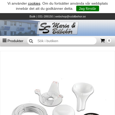
Vi använder
cookies
. Om du fortsätter använda vår webbplats
innebär det att du godkänner detta.
Jag förstår
Butik
| 031-289150 |
webshop@ssbilbehor.se
Produkter
0
Antal varor
0
st
Summa
0 kr
Biltillbehör och reservdelar - BDS
TILL KASSAN
Micore • Båtar
Suzuki - Utombordare
Suzumar - Gummibåtar
Honda - Utombordare
HonWave - Gummibåtar
Honda - Elverk & Pumpar