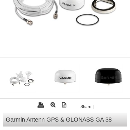
Tohatsu - Utombordare
Minn Kota - elmotorer
TK Trailer
Volvo Penta Servicedelar
Yanmar Servicedelar
Yamaha Servicedelar
Mercury Servicedelar
Garmin
Lowrance
Humminbird
Share
|
Simrad
B&G
Garmin Antenn GPS & GLONASS GA 38
Båttillbehör