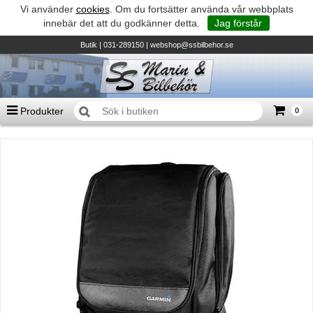
Vi använder
cookies
. Om du fortsätter använda vår webbplats
innebär det att du godkänner detta.
Jag förstår
Butik
| 031-289150 |
webshop@ssbilbehor.se
Produkter
0
Antal varor
0
st
Summa
0 kr
Biltillbehör och reservdelar - BDS
TILL KASSAN
Micore • Båtar
Suzuki - Utombordare
Suzumar - Gummibåtar
Honda - Utombordare
HonWave - Gummibåtar
Honda - Elverk & Pumpar