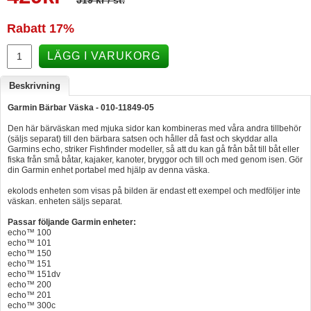
519 kr
/ st.
Hummertina
Rabatt
17%
Varta - Batterier
LÄGG I VARUKORG
Victron - Batteriladdare
Beskrivning
CTEK - Batteriladdare
Garmin Bärbar Väska - 010-11849-05
Webasto - Dieselvärmare
Den här bärväskan med mjuka sidor kan kombineras med våra andra tillbehör
Kamasa Tools - Verktyg
(säljs separat) till den bärbara satsen och håller då fast och skyddar alla
Garmins echo, striker Fishfinder modeller, så att du kan gå från båt till båt eller
Calix - Packline - Takboxar
fiska från små båtar, kajaker, kanoter, bryggor och till och med genom isen. Gör
din Garmin enhet portabel med hjälp av denna väska.
Thule - Takboxar
ekolods enheten som visas på bilden är endast ett exempel och medföljer inte
väskan. enheten säljs separat.
Thule - Lasthållare
Passar följande Garmin enheter:
LAGERRENSING
echo™ 100
echo™ 101
Begagnade Motorer & Båtar
echo™ 150
echo™ 151
echo™ 151dv
echo™ 200
echo™ 201
echo™ 300c