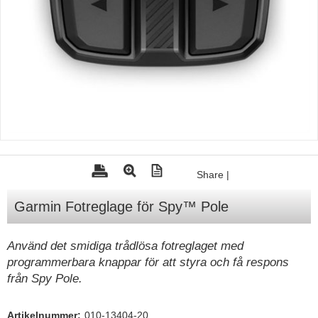
Tohatsu - Utombordare
Minn Kota - elmotorer
TK Trailer
Volvo Penta Servicedelar
Yanmar Servicedelar
Yamaha Servicedelar
Mercury Servicedelar
Share
|
Garmin
Garmin Fotreglage för Spy™ Pole
Lowrance
Humminbird
Använd det smidiga trådlösa fotreglaget med
programmerbara knappar för att styra och få respons
Simrad
från Spy Pole.
B&G
Båttillbehör
Artikelnummer:
010-13404-20