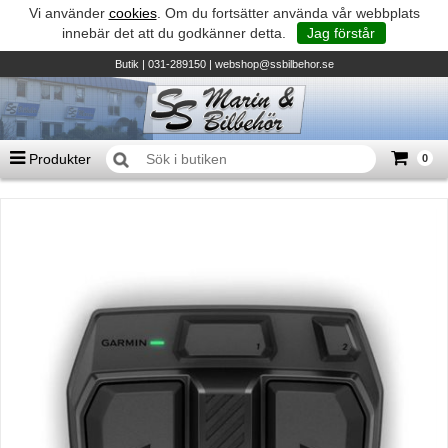
Vi använder
cookies
. Om du fortsätter använda vår webbplats
innebär det att du godkänner detta.
Jag förstår
Butik
| 031-289150 |
webshop@ssbilbehor.se
Produkter
0
Antal varor
0
st
Summa
0 kr
Biltillbehör och reservdelar - BDS
TILL KASSAN
Micore • Båtar
Suzuki - Utombordare
Suzumar - Gummibåtar
Honda - Utombordare
HonWave - Gummibåtar
Honda - Elverk & Pumpar