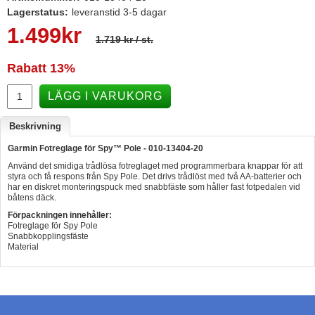
Lagerstatus:
leveranstid 3-5 dagar
Hummertina
1.499
kr
1.719 kr
/ st.
Varta - Batterier
Victron - Batteriladdare
Rabatt
13%
CTEK - Batteriladdare
LÄGG I VARUKORG
Webasto - Dieselvärmare
Beskrivning
Kamasa Tools - Verktyg
Garmin Fotreglage för Spy™ Pole - 010-13404-20
Calix - Packline - Takboxar
Använd det smidiga trådlösa fotreglaget med programmerbara knappar för att
styra och få respons från Spy Pole. Det drivs trådlöst med två AA-batterier och
Thule - Takboxar
har en diskret monteringspuck med snabbfäste som håller fast fotpedalen vid
båtens däck.
Thule - Lasthållare
Förpackningen innehåller:
Fotreglage för Spy Pole
LAGERRENSING
Snabbkopplingsfäste
Material
Begagnade Motorer & Båtar