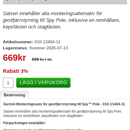
Hummertina
Satsen innehåller alla monteringsalternativ för
Varta - Batterier
gestfjärrstyrning till Spy Pole, inklusive en remhållare,
kepsfästen och stagfästen.
Victron - Batteriladdare
CTEK - Batteriladdare
Artikelnummer:
010-13404-11
Webasto - Dieselvärmare
Lagerstatus:
Kommer 2026-07-13
669
kr
Kamasa Tools - Verktyg
689 kr
/ st.
Calix - Packline - Takboxar
Rabatt
3%
Thule - Takboxar
LÄGG I VARUKORG
Thule - Lasthållare
Beskrivning
LAGERRENSING
Garmin Monteringssats för gestfjärrstyrning till Spy™ Pole
- 010-13404-11
Begagnade Motorer & Båtar
Satsen innehåller alla monteringsalternativ för gestfjärrstyrning till Spy Pole,
inklusive en remhållare, kepsfästen och stagfästen.
Förpackningen innehåller: