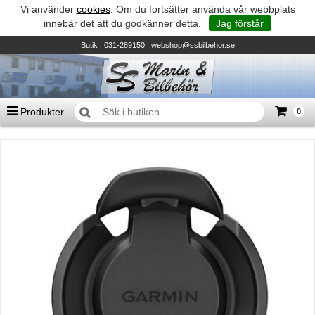
Vi använder
cookies
. Om du fortsätter använda vår webbplats
innebär det att du godkänner detta.
Jag förstår
Butik
| 031-289150 |
webshop@ssbilbehor.se
Produkter
0
Antal varor
0
st
Summa
0 kr
Biltillbehör och reservdelar - BDS
TILL KASSAN
Micore • Båtar
Suzuki - Utombordare
Suzumar - Gummibåtar
Honda - Utombordare
HonWave - Gummibåtar
Honda - Elverk & Pumpar