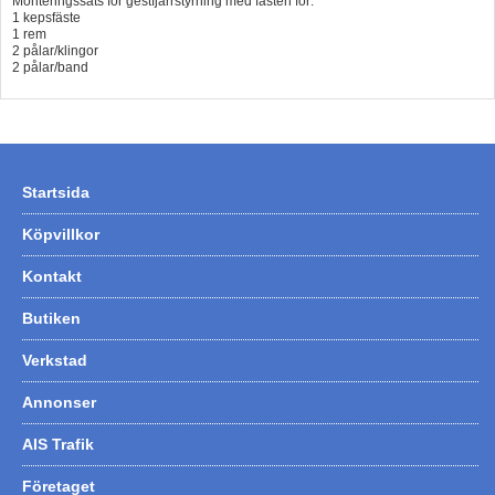
Monteringssats för gestfjärrstyrning med fästen för:
1 kepsfäste
1 rem
2 pålar/klingor
2 pålar/band
Startsida
Köpvillkor
Kontakt
Butiken
Verkstad
Annonser
AIS Trafik
Företaget