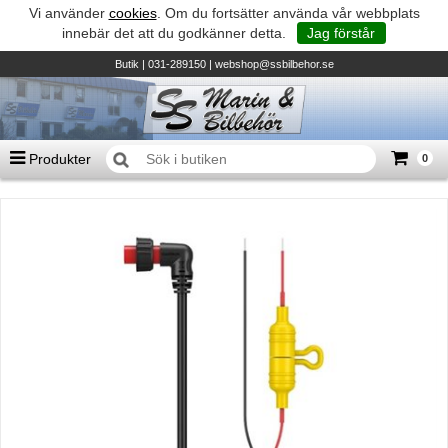
Vi använder
cookies
. Om du fortsätter använda vår webbplats
innebär det att du godkänner detta.
Jag förstår
Butik
| 031-289150 |
webshop@ssbilbehor.se
Produkter
0
Antal varor
0
st
Summa
0 kr
Biltillbehör och reservdelar - BDS
TILL KASSAN
Micore • Båtar
Suzuki - Utombordare
Suzumar - Gummibåtar
Honda - Utombordare
HonWave - Gummibåtar
Honda - Elverk & Pumpar