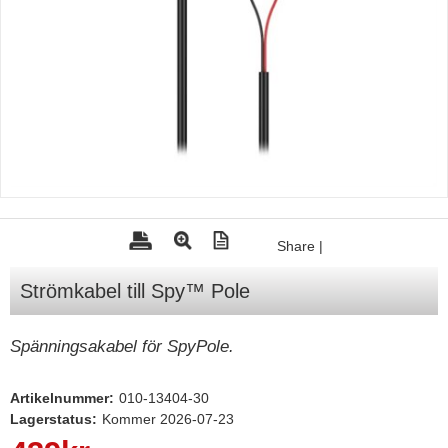
Tohatsu - Utombordare
Minn Kota - elmotorer
TK Trailer
Volvo Penta Servicedelar
Yanmar Servicedelar
Yamaha Servicedelar
Mercury Servicedelar
Share
|
Garmin
Strömkabel till Spy™ Pole
Lowrance
Humminbird
Spänningsakabel för SpyPole.
Simrad
Artikelnummer:
010-13404-30
B&G
Lagerstatus:
Kommer 2026-07-23
Båttillbehör