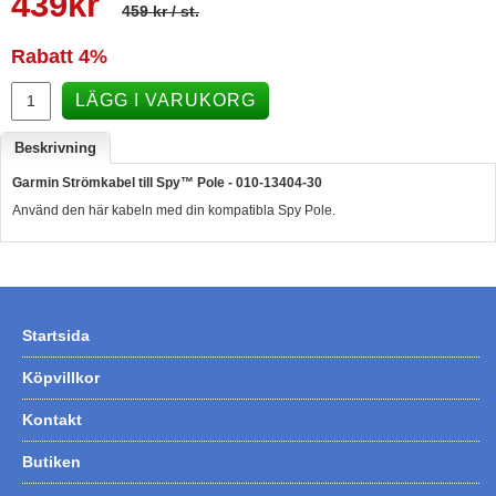
439
kr
459 kr
/ st.
Hummertina
Rabatt
4%
Varta - Batterier
LÄGG I VARUKORG
Victron - Batteriladdare
CTEK - Batteriladdare
Beskrivning
Webasto - Dieselvärmare
Garmin Strömkabel till Spy™ Pole - 010-13404-30
Använd den här kabeln med din kompatibla Spy Pole.
Kamasa Tools - Verktyg
Calix - Packline - Takboxar
Thule - Takboxar
Thule - Lasthållare
Startsida
LAGERRENSING
Köpvillkor
Begagnade Motorer & Båtar
Kontakt
Butiken