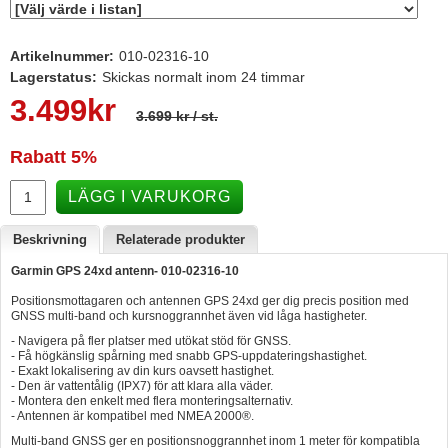
Hummertina
Artikelnummer:
010-02316-10
Varta - Batterier
Lagerstatus:
Skickas normalt inom 24 timmar
Victron - Batteriladdare
3.499
kr
3.699 kr
/ st.
CTEK - Batteriladdare
Rabatt
5%
Webasto - Dieselvärmare
Kamasa Tools - Verktyg
LÄGG I VARUKORG
Calix - Packline - Takboxar
Beskrivning
Relaterade produkter
Thule - Takboxar
Garmin GPS 24xd antenn
- 010-02316-10
Thule - Lasthållare
Positionsmottagaren och antennen GPS 24xd ger dig precis position med
GNSS multi-band och kursnoggrannhet även vid låga hastigheter.
LAGERRENSING
- Navigera på fler platser med utökat stöd för GNSS.
- Få högkänslig spårning med snabb GPS-uppdateringshastighet.
Begagnade Motorer & Båtar
- Exakt lokalisering av din kurs oavsett hastighet.
- Den är vattentålig (IPX7) för att klara alla väder.
- Montera den enkelt med flera monteringsalternativ.
- Antennen är kompatibel med NMEA 2000®.
Multi-band GNSS ger en positionsnoggrannhet inom 1 meter för kompatibla