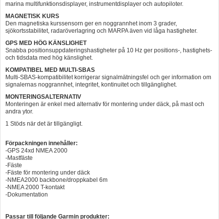
marina multifunktionsdisplayer, instrumentdisplayer och autopiloter.
MAGNETISK KURS
Den magnetiska kurssensorn ger en noggrannhet inom 3 grader,
sjökortsstabilitet, radaröverlagring och MARPA även vid låga hastigheter.
GPS MED HÖG KÄNSLIGHET
Snabba positionsuppdateringshastigheter på 10 Hz ger positions-, hastighets-
och tidsdata med hög känslighet.
KOMPATIBEL MED MULTI-SBAS
Multi-SBAS-kompatibilitet korrigerar signalmätningsfel och ger information om
signalernas noggrannhet, integritet, kontinuitet och tillgänglighet.
MONTERINGSALTERNATIV
Monteringen är enkel med alternativ för montering under däck, på mast och
andra ytor.
1 Stöds när det är tillgängligt.
Förpackningen innehåller:
-GPS 24xd NMEA 2000
-Mastfäste
-Fäste
-Fäste för montering under däck
-NMEA2000 backbone/droppkabel 6m
-NMEA 2000 T-kontakt
-Dokumentation
Passar till följande Garmin produkter: