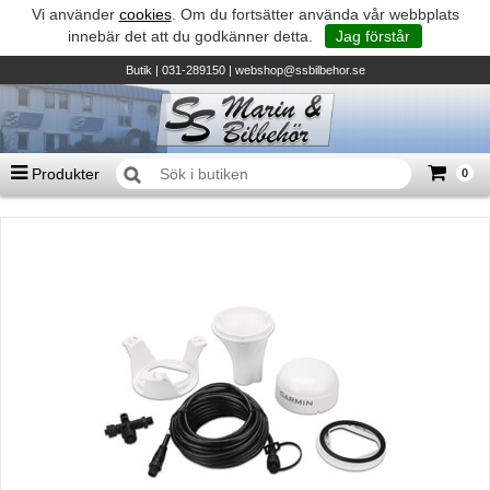
Vi använder
cookies
. Om du fortsätter använda vår webbplats
innebär det att du godkänner detta.
Jag förstår
Butik
| 031-289150 |
webshop@ssbilbehor.se
Produkter
0
Antal varor
0
st
Summa
0 kr
Biltillbehör och reservdelar - BDS
TILL KASSAN
Micore • Båtar
Suzuki - Utombordare
Suzumar - Gummibåtar
Honda - Utombordare
HonWave - Gummibåtar
Honda - Elverk & Pumpar