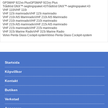
GPSMAP 922xs PlusGPSMAP 922xs Plus
Trådlöst GNX™-seglingspaket 43Trådlöst GNX™-seglingspaket 43
VHF 110iVHF 110i
VHF 115i marinradioVHF 115i marinradio
VHF 210i AIS MarinradioVHF 210i AIS Marinradio
VHF 210i marinradioVHF 210i marinradio
VHF 215i AIS marinradioVHF 215i AIS marinradio
VHF 215i marinradioVHF 215i marinradio
VHF 315i Marine RadioVHF 315i Marine Radio
Volvo Penta Glass Cockpit-systemVolvo Penta Glass Cockpit-system
Startsida
Köpvillkor
Kontakt
Butiken
Verkstad