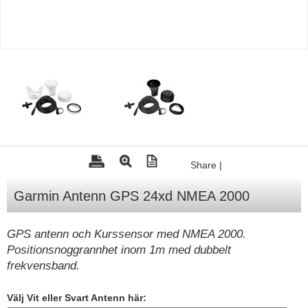
Tohatsu - Utombordare
Minn Kota - elmotorer
TK Trailer
Volvo Penta Servicedelar
Yanmar Servicedelar
Yamaha Servicedelar
Mercury Servicedelar
Share
|
Garmin
Garmin Antenn GPS 24xd NMEA 2000
Lowrance
Humminbird
GPS antenn och Kurssensor med NMEA 2000.
Positionsnoggrannhet inom 1m med dubbelt
Simrad
frekvensband.
B&G
Välj Vit eller Svart Antenn här:
Båttillbehör