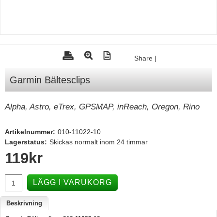
Tohatsu - Utombordare
Minn Kota - elmotorer
TK Trailer
Share
|
Volvo Penta Servicedelar
Garmin Bältesclips
Yanmar Servicedelar
Yamaha Servicedelar
Alpha, Astro, eTrex, GPSMAP, inReach, Oregon, Rino
Mercury Servicedelar
Garmin
Artikelnummer:
010-11022-10
Lagerstatus:
Skickas normalt inom 24 timmar
Lowrance
119
kr
Humminbird
Simrad
LÄGG I VARUKORG
B&G
Beskrivning
Båttillbehör