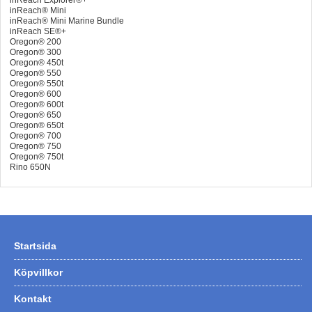
inReach Explorer®+
inReach® Mini
inReach® Mini Marine Bundle
inReach SE®+
Oregon® 200
Oregon® 300
Oregon® 450t
Oregon® 550
Oregon® 550t
Oregon® 600
Oregon® 600t
Oregon® 650
Oregon® 650t
Oregon® 700
Oregon® 750
Oregon® 750t
Rino 650N
Startsida
Köpvillkor
Kontakt