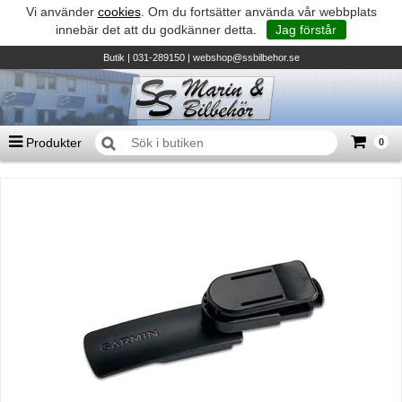
Vi använder
cookies
. Om du fortsätter använda vår webbplats
innebär det att du godkänner detta.
Jag förstår
Butik
| 031-289150 |
webshop@ssbilbehor.se
Produkter
0
Antal varor
0
st
Summa
0 kr
Biltillbehör och reservdelar - BDS
TILL KASSAN
Micore • Båtar
Suzuki - Utombordare
Suzumar - Gummibåtar
Honda - Utombordare
HonWave - Gummibåtar
Honda - Elverk & Pumpar