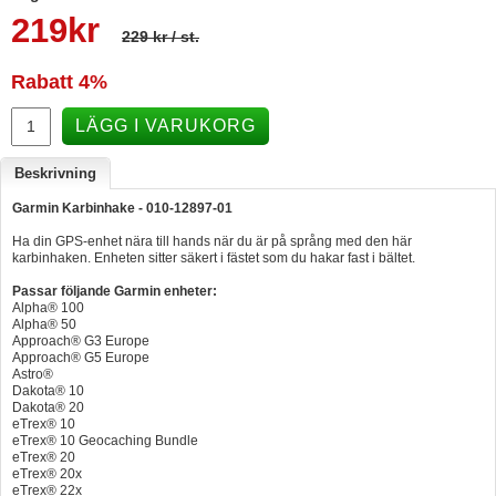
219
kr
Hummertina
229 kr
/ st.
Varta - Batterier
Rabatt
4%
Victron - Batteriladdare
LÄGG I VARUKORG
CTEK - Batteriladdare
Beskrivning
Webasto - Dieselvärmare
Garmin Karbinhake - 010-12897-01
Kamasa Tools - Verktyg
Ha din GPS-enhet nära till hands när du är på språng med den här
Calix - Packline - Takboxar
karbinhaken. Enheten sitter säkert i fästet som du hakar fast i bältet.
Thule - Takboxar
Passar följande Garmin enheter:
Alpha® 100
Alpha® 50
Thule - Lasthållare
Approach® G3 Europe
Approach® G5 Europe
LAGERRENSING
Astro®
Dakota® 10
Begagnade Motorer & Båtar
Dakota® 20
eTrex® 10
eTrex® 10 Geocaching Bundle
eTrex® 20
eTrex® 20x
eTrex® 22x