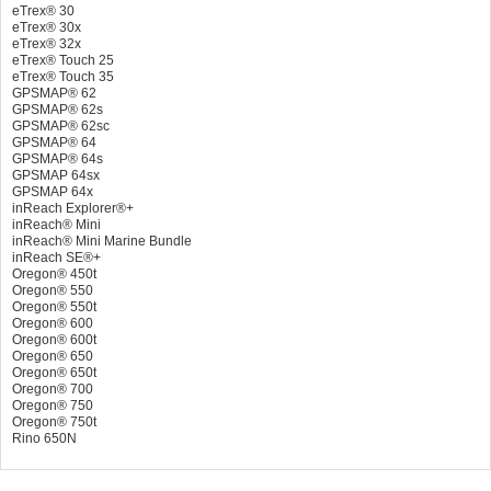
eTrex® 30
eTrex® 30x
eTrex® 32x
eTrex® Touch 25
eTrex® Touch 35
GPSMAP® 62
GPSMAP® 62s
GPSMAP® 62sc
GPSMAP® 64
GPSMAP® 64s
GPSMAP 64sx
GPSMAP 64x
inReach Explorer®+
inReach® Mini
inReach® Mini Marine Bundle
inReach SE®+
Oregon® 450t
Oregon® 550
Oregon® 550t
Oregon® 600
Oregon® 600t
Oregon® 650
Oregon® 650t
Oregon® 700
Oregon® 750
Oregon® 750t
Rino 650N