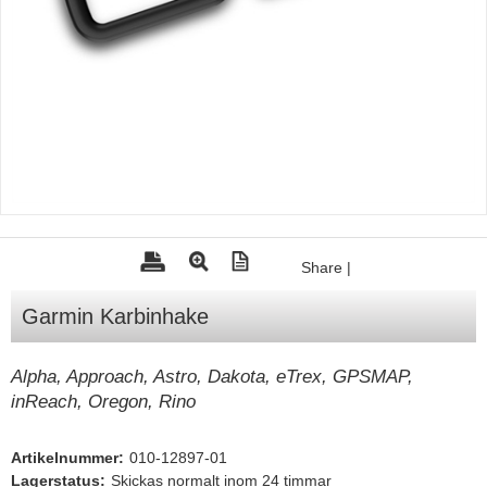
Tohatsu - Utombordare
Minn Kota - elmotorer
TK Trailer
Volvo Penta Servicedelar
Yanmar Servicedelar
Yamaha Servicedelar
Mercury Servicedelar
Share
|
Garmin
Garmin Karbinhake
Lowrance
Humminbird
Alpha, Approach, Astro, Dakota, eTrex, GPSMAP,
inReach, Oregon, Rino
Simrad
B&G
Artikelnummer:
010-12897-01
Båttillbehör
Lagerstatus:
Skickas normalt inom 24 timmar