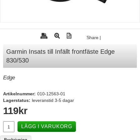
Tohatsu - Utombordare
Minn Kota - elmotorer
TK Trailer
Share
|
Volvo Penta Servicedelar
Garmin Insats till Infällt frontfäste Edge
Yanmar Servicedelar
830/530
Yamaha Servicedelar
Mercury Servicedelar
Edge
Garmin
Artikelnummer:
010-12563-01
Lowrance
Lagerstatus:
leveranstid 3-5 dagar
Humminbird
119
kr
Simrad
LÄGG I VARUKORG
B&G
Båttillbehör
Beskrivning