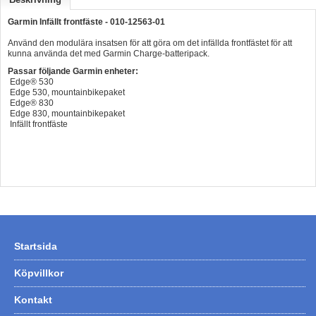
Hummertina
Garmin Infällt frontfäste - 010-12563-01
Varta - Batterier
Använd den modulära insatsen för att göra om det infällda frontfästet för att
kunna använda det med Garmin Charge-batteripack.
Victron - Batteriladdare
Passar följande Garmin enheter:
Edge® 530
CTEK - Batteriladdare
Edge 530, mountainbikepaket
Edge® 830
Webasto - Dieselvärmare
Edge 830, mountainbikepaket
Infällt frontfäste
Kamasa Tools - Verktyg
Calix - Packline - Takboxar
Thule - Takboxar
Thule - Lasthållare
LAGERRENSING
Startsida
Begagnade Motorer & Båtar
Köpvillkor
Kontakt