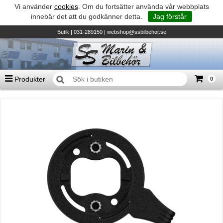
Vi använder
cookies
. Om du fortsätter använda vår webbplats
innebär det att du godkänner detta.
Jag förstår
Butik
| 031-289150 |
webshop@ssbilbehor.se
Produkter
0
Antal varor
0
st
Summa
0 kr
Biltillbehör och reservdelar - BDS
TILL KASSAN
Micore • Båtar
Suzuki - Utombordare
Suzumar - Gummibåtar
Honda - Utombordare
HonWave - Gummibåtar
Honda - Elverk & Pumpar