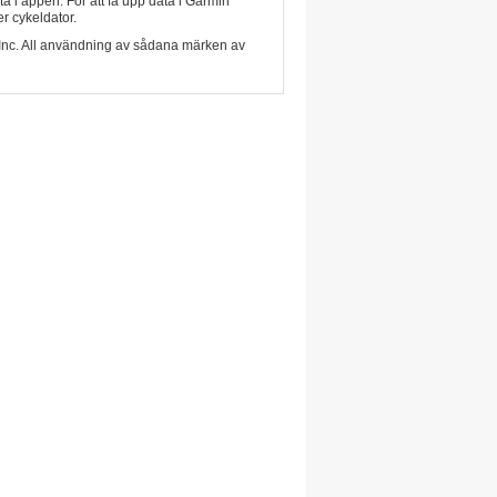
a i appen. För att få upp data i Garmin
r cykeldator.
 Inc. All användning av sådana märken av