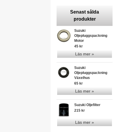
Senast sålda
produkter
Suzuki
Oljepluggspackning
Motor
45 kr
Läs mer »
Suzuki
Oljepluggspackning
Växelhus
65 kr
Läs mer »
Suzuki Oljefilter
215 kr
Läs mer »