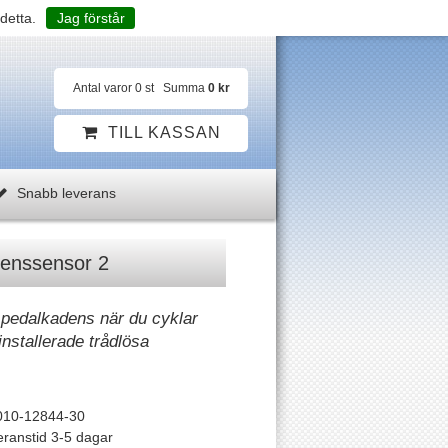
detta.
Jag förstår
Antal varor
0
st
Summa
0 kr
TILL KASSAN
Snabb leverans
enssensor 2
n pedalkadens när du cyklar
installerade trådlösa
010-12844-30
eranstid 3-5 dagar