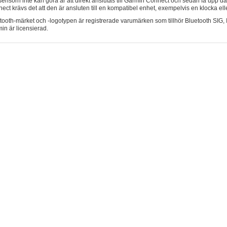
sensorn inte kan göra är att direkt anslutas till Garmin Connect och sedan få upp dat
ect krävs det att den är ansluten till en kompatibel enhet, exempelvis en klocka elle
tooth-märket och -logotypen är registrerade varumärken som tillhör Bluetooth SIG,
in är licensierad.