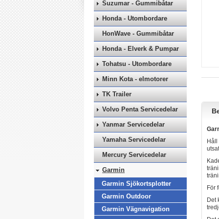
Suzumar - Gummibåtar
Honda - Utombordare
HonWave - Gummibåtar
Honda - Elverk & Pumpar
Tohatsu - Utombordare
Minn Kota - elmotorer
TK Trailer
Volvo Penta Servicedelar
Be
Yanmar Servicedelar
Garm
Yamaha Servicedelar
Håll
utsa
Mercury Servicedelar
Kade
trän
Garmin
trän
Garmin Sjökortsplotter
För 
Garmin Outdoor
Det 
tred
Garmin Vägnavigation