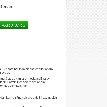
9 kr
/ st.
I VARUKORG
rn. Sensorn har inga magneter eller andra
n cyklar.
ut så att du kan få ut mesta möjliga av
ta till Garmin Connect™ och andra
 inomhus och utomhus.
sedan kunna sända vidare data till exempelvis