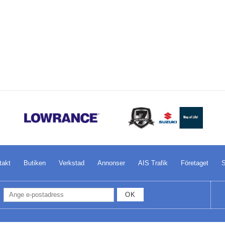
takt
Butiken
Verkstad
Annonser
AIS Trafik
Företaget
S
OK