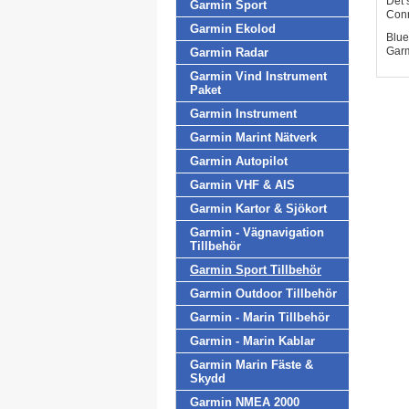
Det 
Garmin Sport
Conn
Garmin Ekolod
Blue
Garm
Garmin Radar
Garmin Vind Instrument
Paket
Garmin Instrument
Garmin Marint Nätverk
Garmin Autopilot
Garmin VHF & AIS
Garmin Kartor & Sjökort
Garmin - Vägnavigation
Tillbehör
Garmin Sport Tillbehör
Garmin Outdoor Tillbehör
Garmin - Marin Tillbehör
Garmin - Marin Kablar
Garmin Marin Fäste &
Skydd
Garmin NMEA 2000