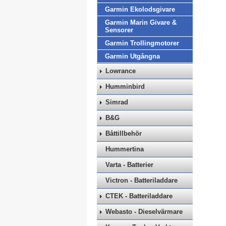
Garmin Ekolodsgivare
Garmin Marin Givare &
Sensorer
Garmin Trollingmotorer
Garmin Utgångna
Lowrance
Humminbird
Simrad
B&G
Båttillbehör
Hummertina
Varta - Batterier
Victron - Batteriladdare
CTEK - Batteriladdare
Webasto - Dieselvärmare