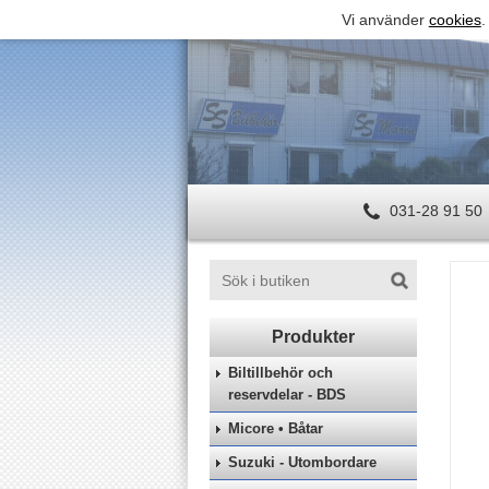
Vi använder
cookies
.
031-28 91 50
Biltillbehör och
reservdelar - BDS
Micore • Båtar
Suzuki - Utombordare