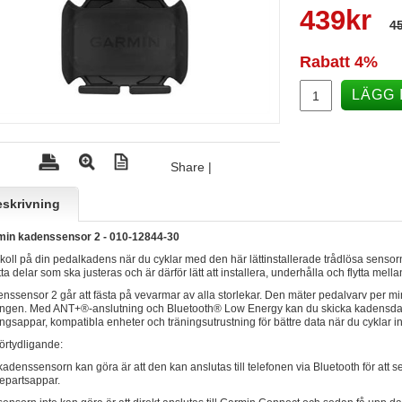
439
kr
45
Rabatt
4%
LÄGG 
Share
|
skrivning
in kadenssensor 2 - 010-12844-30
 koll på din pedalkadens när du cyklar med den här lättinstallerade trådlösa senso
tta delar som ska justeras och är därför lätt att installera, underhålla och flytta mella
nssensor 2 går att fästa på vevarmar av alla storlekar. Den mäter pedalvarv per min
ingen. Med ANT+®-anslutning och Bluetooth® Low Energy kan du skicka kadensda
ingsappar, kompatibla enheter och träningsutrustning för bättre data när du cyklar
förtydligande:
kadenssensorn kan göra är att den kan anslutas till telefonen via Bluetooth för att 
jepartsappar.