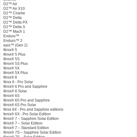
D2™ Air
D2™ Air X10
D2™ Charlie
D2™ Delta
D2™ Delta PX
D2™ Delta S
D2™ Mach 1
Enduro™
Enduro™ 2
epix™ (Gen 2)
fēnix® 5
fēnix® 5 Plus
fēnix® 5S
fēnix® 5S Plus
fēnix® 5X
fēnix® 5X Plus
fēnix® 6
fēnix 6 - Pro Solar
fēnix® 6 Pro and Sapphire
fēnix® 6 Solar
fēnix® 6S
fēnix® 6S Pro and Sapphire
fēnix® 6S Pro Solar
fēnix 6X - Pro and Sapphire editions
fenix® 6X - Pro Solar Edition
fēnix® 7 – Sapphire Solar Edition
fēnix® 7 – Solar Edition
fēnix® 7 – Standard Edition
fēnix® 7S – Sapphire Solar Edition
fēnix® 7S – Solar Edition