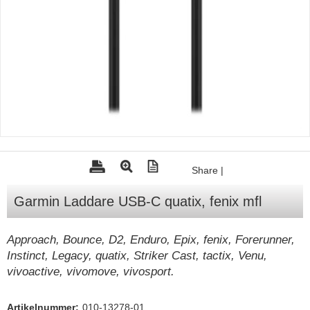
Tohatsu - Utombordare
Minn Kota - elmotorer
TK Trailer
Volvo Penta Servicedelar
Yanmar Servicedelar
Yamaha Servicedelar
Mercury Servicedelar
Share
|
Garmin
Garmin Laddare USB-C quatix, fenix mfl
Lowrance
Humminbird
Approach, Bounce, D2, Enduro, Epix, fenix, Forerunner,
Instinct, Legacy, quatix, Striker Cast, tactix, Venu,
Simrad
vivoactive, vivomove, vivosport.
B&G
Båttillbehör
Artikelnummer:
010-13278-01