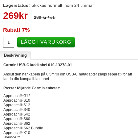
Lagerstatus:
Skickas normalt inom 24 timmar
Hummertina
269
kr
289 kr
/ st.
Varta - Batterier
Victron - Batteriladdare
Rabatt
7%
CTEK - Batteriladdare
LÄGG I VARUKORG
Webasto - Dieselvärmare
Beskrivning
Kamasa Tools - Verktyg
Garmin USB-C laddkabel
010-13278-01
Calix - Packline - Takboxar
Anslut den här kabeln på 0,5m till din USB-C nätadapter (säljs separat) för att
ladda din kompatibla enhet.
Thule - Takboxar
Passar följande Garmin enheter:
Thule - Lasthållare
Approach® G12
Approach® S10
LAGERRENSING
Approach® S12
Approach® S40
Begagnade Motorer & Båtar
Approach® S42
Approach® S60
Approach® S62
Approach® S62 Bundle
Approach® X10
Bounce™