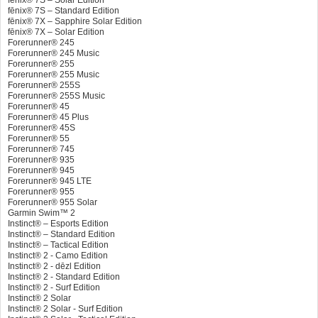
fēnix® 7S – Standard Edition
fēnix® 7X – Sapphire Solar Edition
fēnix® 7X – Solar Edition
Forerunner® 245
Forerunner® 245 Music
Forerunner® 255
Forerunner® 255 Music
Forerunner® 255S
Forerunner® 255S Music
Forerunner® 45
Forerunner® 45 Plus
Forerunner® 45S
Forerunner® 55
Forerunner® 745
Forerunner® 935
Forerunner® 945
Forerunner® 945 LTE
Forerunner® 955
Forerunner® 955 Solar
Garmin Swim™ 2
Instinct® – Esports Edition
Instinct® – Standard Edition
Instinct® – Tactical Edition
Instinct® 2 - Camo Edition
Instinct® 2 - dēzl Edition
Instinct® 2 - Standard Edition
Instinct® 2 - Surf Edition
Instinct® 2 Solar
Instinct® 2 Solar - Surf Edition