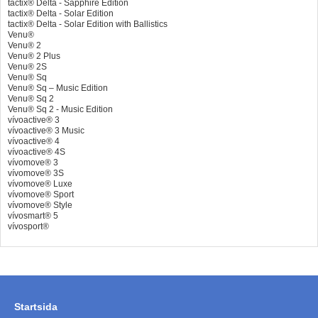
tactix® Delta - Sapphire Edition
tactix® Delta - Solar Edition
tactix® Delta - Solar Edition with Ballistics
Venu®
Venu® 2
Venu® 2 Plus
Venu® 2S
Venu® Sq
Venu® Sq – Music Edition
Venu® Sq 2
Venu® Sq 2 - Music Edition
vívoactive® 3
vívoactive® 3 Music
vívoactive® 4
vívoactive® 4S
vívomove® 3
vívomove® 3S
vívomove® Luxe
vívomove® Sport
vívomove® Style
vívosmart® 5
vívosport®
Startsida