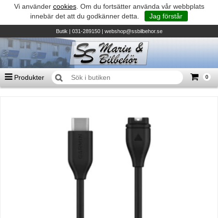
Vi använder
cookies
. Om du fortsätter använda vår webbplats
innebär det att du godkänner detta.
Jag förstår
Butik
| 031-289150 |
webshop@ssbilbehor.se
Produkter
0
Antal varor
0
st
Summa
0 kr
Biltillbehör och reservdelar - BDS
TILL KASSAN
Micore • Båtar
Suzuki - Utombordare
Suzumar - Gummibåtar
Honda - Utombordare
HonWave - Gummibåtar
Honda - Elverk & Pumpar