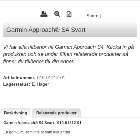
Tohatsu - Utombordare
Share
|
Minn Kota - elmotorer
Garmin Approach® S4 Svart
TK Trailer
Volvo Penta Servicedelar
Vi har alla tillbehör till Garmin Approach S4. Klicka in på
Yanmar Servicedelar
produkten och se under fliken relaterade produkter så
finner du tillbehör till din enhet.
Yamaha Servicedelar
Mercury Servicedelar
Artikelnummer:
010-01212-01
Garmin
Lagerstatus:
Ej i lager
Lowrance
Humminbird
Beskrivning
Relaterade produkter
Simrad
Garmin Approach® S4 Svart - 010-01212-01
B&G
En golf-GPS som inte är som alla andra
Båttillbehör