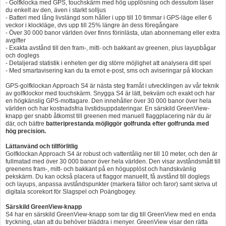
- Golfklocka med GPS, touchskärm med hög upplösning och dessutom läser
du enkelt av den, även i starkt solljus
Hummertina
- Batteri med lång livslängd som håller i upp till 10 timmar i GPS-läge eller 6
veckor i klockläge, dvs upp till 25% längre än dess föregångare
Varta - Batterier
- Över 30 000 banor världen över finns förinlästa, utan abonnemang eller extra
avgifter
Victron - Batteriladdare
- Exakta avstånd till den fram-, mitt- och bakkant av greenen, plus layupbågar
och doglegs
- Detaljerad statistik i enheten ger dig större möjlighet att analysera ditt spel
CTEK - Batteriladdare
- Med smartavisering kan du ta emot e-post, sms och aviseringar på klockan
Webasto - Dieselvärmare
GPS-golfklockan Approach S4 är nästa steg framåt i utvecklingen av vår teknik
av golfklockor med touchskärm. Snygga S4 är lätt, bekväm och exakt och har
Kamasa Tools - Verktyg
en högkänslig GPS-mottagare. Den innehåller över 30 000 banor över hela
världen och har kostnadsfria livstidsuppdateringar. En särskild GreenView-
Calix - Packline - Takboxar
knapp ger snabb åtkomst till greenen med manuell flaggplacering när du är
där, och bättre
batteriprestanda möjliggör golfrunda efter golfrunda med
hög precision.
Thule - Takboxar
Lättanvänd och tillförlitlig
Thule - Lasthållare
Golfklockan Approach S4 är robust och vattentålig ner till 10 meter, och den är
fullmatad med över 30 000 banor över hela världen. Den visar avståndsmått till
LAGERRENSING
greenens fram-, mitt- och bakkant på en högupplöst och handskvänlig
pekskärm. Du kan också placera ut flaggor manuellt, få avstånd till doglegs
Begagnade Motorer & Båtar
och layups, anpassa avståndspunkter (markera fällor och faror) samt skriva ut
digitala scorekort för Slagspel och Poängbogey.
Särskild GreenView-knapp
S4 har en särskild GreenView-knapp som tar dig till GreenView med en enda
tryckning, utan att du behöver bläddra i menyer. GreenView visar den rätta