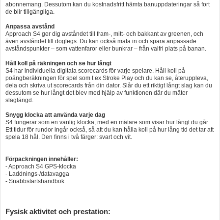
abonnemang. Dessutom kan du kostnadsfritt hämta banuppdateringar så fort
de blir tillgängliga.
Anpassa avstånd
Approach S4 ger dig avståndet till fram-, mitt- och bakkant av greenen, och
även avståndet till doglegs. Du kan också mata in och spara anpassade
avståndspunkter – som vattenfaror eller bunkrar – från valfri plats på banan.
Håll koll på räkningen och se hur långt
S4 har individuella digitala scorecards för varje spelare. Håll koll på
poängberäkningen för spel som t ex Stroke Play och du kan se, återuppleva,
dela och skriva ut scorecards från din dator. Slår du ett riktigt långt slag kan du
dessutom se hur långt det blev med hjälp av funktionen där du mäter
slaglängd.
Snygg klocka att använda varje dag
S4 fungerar som en vanlig klocka, med en mätare som visar hur långt du går.
Ett tidur för rundor ingår också, så att du kan hålla koll på hur lång tid det tar att
spela 18 hål. Den finns i två färger: svart och vit.
Förpackningen innehåller:
- Approach S4 GPS-klocka
- Laddnings-/datavagga
- Snabbstartshandbok
Fysisk aktivitet och prestation: