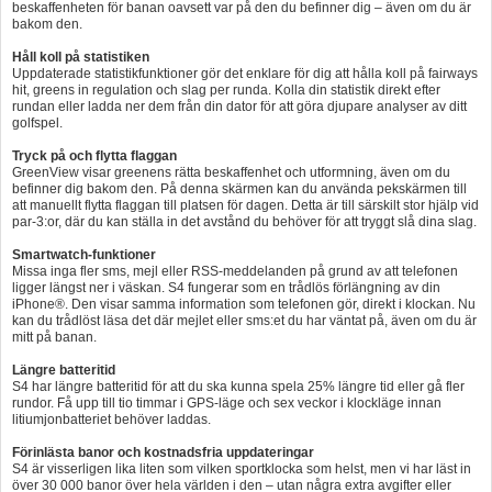
beskaffenheten för banan oavsett var på den du befinner dig – även om du är
bakom den.
Håll koll på statistiken
Uppdaterade statistikfunktioner gör det enklare för dig att hålla koll på fairways
hit, greens in regulation och slag per runda. Kolla din statistik direkt efter
rundan eller ladda ner dem från din dator för att göra djupare analyser av ditt
golfspel.
Tryck på och flytta flaggan
GreenView visar greenens rätta beskaffenhet och utformning, även om du
befinner dig bakom den. På denna skärmen kan du använda pekskärmen till
att manuellt flytta flaggan till platsen för dagen. Detta är till särskilt stor hjälp vid
par-3:or, där du kan ställa in det avstånd du behöver för att tryggt slå dina slag.
Smartwatch-funktioner
Missa inga fler sms, mejl eller RSS-meddelanden på grund av att telefonen
ligger längst ner i väskan. S4 fungerar som en trådlös förlängning av din
iPhone®. Den visar samma information som telefonen gör, direkt i klockan. Nu
kan du trådlöst läsa det där mejlet eller sms:et du har väntat på, även om du är
mitt på banan.
Längre batteritid
S4 har längre batteritid för att du ska kunna spela 25% längre tid eller gå fler
rundor. Få upp till tio timmar i GPS-läge och sex veckor i klockläge innan
litiumjonbatteriet behöver laddas.
Förinlästa banor och kostnadsfria uppdateringar
S4 är visserligen lika liten som vilken sportklocka som helst, men vi har läst in
över 30 000 banor över hela världen i den – utan några extra avgifter eller