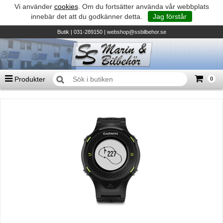
Vi använder
cookies
. Om du fortsätter använda vår webbplats
innebär det att du godkänner detta.
Jag förstår
Butik
| 031-289150 |
webshop@ssbilbehor.se
Produkter
0
Antal varor
0
st
Summa
0 kr
Biltillbehör och reservdelar - BDS
TILL KASSAN
Micore • Båtar
Suzuki - Utombordare
Suzumar - Gummibåtar
Honda - Utombordare
HonWave - Gummibåtar
Honda - Elverk & Pumpar