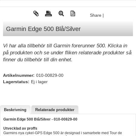
Tohatsu - Utombordare
Share
|
Minn Kota - elmotorer
Garmin Edge 500 Blå/Silver
TK Trailer
Volvo Penta Servicedelar
Vi har alla tillbehör till Garmin forerunner 500. Klicka in
Yanmar Servicedelar
på produkten och se under fliken relaterade produkter så
finner du tillbehör till din enhet.
Yamaha Servicedelar
Mercury Servicedelar
Artikelnummer:
010-00829-00
Garmin
Lagerstatus:
Ej i lager
Lowrance
Humminbird
Beskrivning
Relaterade produkter
Simrad
Garmin Edge 500 Blå/Silver - 010-00829-00
B&G
Utvecklad av proffs
Båttillbehör
Garmins nya cykel-GPS Edge 500 är designad i samarbete med Tour de