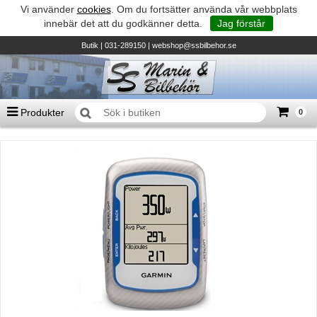
Vi använder
cookies
. Om du fortsätter använda vår webbplats
innebär det att du godkänner detta.
Jag förstår
Butik
| 031-289150 |
webshop@ssbilbehor.se
Produkter
0
Antal varor
0
st
Summa
0 kr
Biltillbehör och reservdelar - BDS
TILL KASSAN
Micore • Båtar
Suzuki - Utombordare
Suzumar - Gummibåtar
Honda - Utombordare
HonWave - Gummibåtar
Honda - Elverk & Pumpar