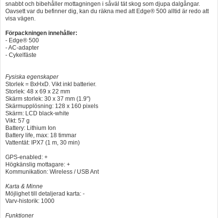
snabbt och bibehåller mottagningen i såväl tät skog som djupa dalgångar.
Oavsett var du befinner dig, kan du räkna med att Edge® 500 alltid är redo att
visa vägen.
Förpackningen innehåller:
- Edge® 500
- AC-adapter
- Cykelfäste
Fysiska egenskaper
Storlek = BxHxD. Vikt inkl batterier.
Storlek: 48 x 69 x 22 mm
Skärm storlek: 30 x 37 mm (1.9")
Skärmupplösning: 128 x 160 pixels
Skärm: LCD black-white
Vikt: 57 g
Battery: Lithium Ion
Battery life, max: 18 timmar
Vattentät: IPX7 (1 m, 30 min)
GPS-enabled: +
Högkänslig mottagare: +
Kommunikation: Wireless / USB Ant
Karta & Minne
Möjlighet till detaljerad karta: -
Varv-historik: 1000
Funktioner