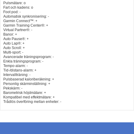
Pulsmätare: o
Fart och kadens: o
Foot pod: -
Automatisk synkronisering: -
Garmin Connect™: +
Garmin Training Center®: +
Virtual Partner®: -
Banor: +
Auto Pause®: +
Auto Lap®: +
Auto Scroll: +
Multi-sport: -
Avancerade träningsprogram: -
Enkla träningsprogram: -
Tempo-alarm: -
Tid-/distans-alarm: +
Intervallträning: -
Pulsbaserad kaloriberäkning: +
Personlig skärminställning: +
Pekskärm: -
Barometrisk höjdmätare: +
Kompatibel med effektmätare: +
Trådlös överföring mellan enheter: -