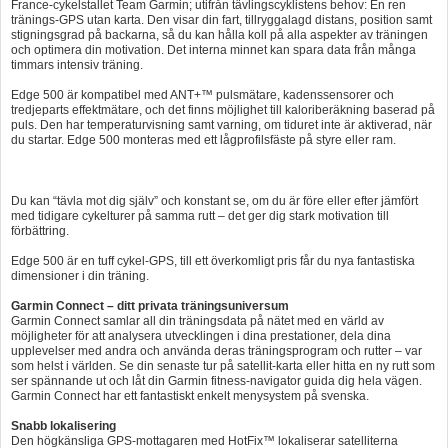
France-cykelstallet Team Garmin; utifrån tävlingscyklistens behov: En ren
tränings-GPS utan karta. Den visar din fart, tillryggalagd distans, position samt
Hummertina
stigningsgrad på backarna, så du kan hålla koll på alla aspekter av träningen
och optimera din motivation. Det interna minnet kan spara data från många
Varta - Batterier
timmars intensiv träning.
Victron - Batteriladdare
Edge 500 är kompatibel med ANT+™ pulsmätare, kadenssensorer och
tredjeparts effektmätare, och det finns möjlighet till kaloriberäkning baserad på
puls. Den har temperaturvisning samt varning, om tiduret inte är aktiverad, när
CTEK - Batteriladdare
du startar. Edge 500 monteras med ett lågprofilsfäste på styre eller ram.
Webasto - Dieselvärmare
Kamasa Tools - Verktyg
Du kan “tävla mot dig själv” och konstant se, om du är före eller efter jämfört
med tidigare cykelturer på samma rutt – det ger dig stark motivation till
Calix - Packline - Takboxar
förbättring.
Edge 500 är en tuff cykel-GPS, till ett överkomligt pris får du nya fantastiska
Thule - Takboxar
dimensioner i din träning.
Thule - Lasthållare
Garmin Connect – ditt privata träningsuniversum
Garmin Connect samlar all din träningsdata på nätet med en värld av
LAGERRENSING
möjligheter för att analysera utvecklingen i dina prestationer, dela dina
upplevelser med andra och använda deras träningsprogram och rutter – var
Begagnade Motorer & Båtar
som helst i världen. Se din senaste tur på satellit-karta eller hitta en ny rutt som
ser spännande ut och låt din Garmin fitness-navigator guida dig hela vägen.
Garmin Connect har ett fantastiskt enkelt menysystem på svenska.
Snabb lokalisering
Den högkänsliga GPS-mottagaren med HotFix™ lokaliserar satelliterna