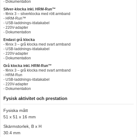
- Dokumentation
Silver-klocka inkl. HRM-Run™
- fēnix 3 – silverklocka med rött armband
- HRM-Run™
- USB-laddnings-/datakabel
- 220V-adapter
- Dokumentation
Endast grå klocka
- fēnix 3 – grå klocka med svart armband
- USB-laddnings-/datakabel
- 220V-adapter
- Dokumentation
Grå klocka inkl. HRM-Run™
- fēnix 3 – grå klocka med svart armband
- HRM-Run
- USB-laddnings-/datakabel
- 220V-adapter
- Dokumentation
Fysisk aktivitet och prestation
Fysiska mått
51 x 51 x 16 mm
Skärmstorlek, B x H
30.4 mm