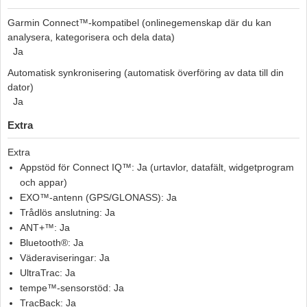
Garmin Connect™-kompatibel (onlinegemenskap där du kan
analysera, kategorisera och dela data)
Ja
Automatisk synkronisering (automatisk överföring av data till din
dator)
Ja
Extra
Extra
Appstöd för Connect IQ™: Ja (urtavlor, datafält, widgetprogram
och appar)
EXO™-antenn (GPS/GLONASS): Ja
Trådlös anslutning: Ja
ANT+™: Ja
Bluetooth®: Ja
Väderaviseringar: Ja
UltraTrac: Ja
tempe™-sensorstöd: Ja
TracBack: Ja