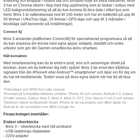
infattning och knappar i rostfritt stål och förstärkt hölje för extra hållbarhet. fēnix
3 har en Chroma-skärm i färg med hög upplösning som är läsbar i solljus med
LED-bakgrundsbelysning så att du kan komma åt dina data i vilket ljus som
helst. fēnix 3 är vattenklassad ned till 100 meter och har en batteritid på upp till
50 timmar i UltraTrac-läge, 16 timmar i GPS-läge och upp till 3 månader i
klockläge (allt beroende på inställningar).
Connect IQ
fēnix 3 använder plattformen ConnectIQ för specialiserad programvara så att
du kan anpassa din klocka med egna appar, widgets, datafält och unika
urtavlor som gör din Garmin-smartklocka ännu smartare.
Håll kontakten
Med smartavisering kan du ta emot e-post, sms och aviseringar direkt på
klockan, även om du befinner dig mitt i spåret. fēnix 3 tar emot den trådlösa
signalen från din iPhone® eller Android™-smartphone² och talar om för dig om
du har ett meddelande. Texten visas på dess egna skärm när har tid att läsa
den.
¹Pulsmätare och HRM-Run säljs separat.
²Exempel på kompatibla telefoner omfattar: iPhone 4S och senare, Android 4.3, Galaxy
S3 eller senare, Galaxy Note 3, Moto X, Moto G, HTC One, Nexus 4 och 5 och senare.
Telefonen måste ha Bluetooth Smart. iPhone är ett varumärke som tillhör Apple Inc.
Android är ett varumärke som tillhör Google Inc.
Förpackningen innehåller:
Endast silverklocka
- fēnix 3 – silverklocka med rött armband
- USB-laddnings-/datakabel
- 220V-adapter