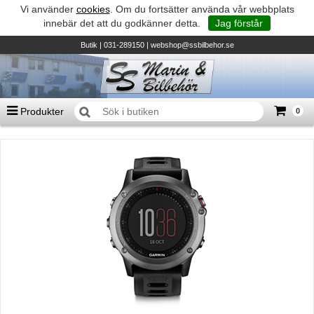
Vi använder
cookies
. Om du fortsätter använda vår webbplats
innebär det att du godkänner detta.
Jag förstår
Butik
| 031-289150 |
webshop@ssbilbehor.se
Produkter
0
Antal varor
0
st
Summa
0 kr
Biltillbehör och reservdelar - BDS
TILL KASSAN
Micore • Båtar
Suzuki - Utombordare
Suzumar - Gummibåtar
Honda - Utombordare
HonWave - Gummibåtar
Honda - Elverk & Pumpar