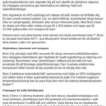
spårningsfunktioner som vägleder dig på och utanför de allmänna vägarna.
De inbyggda sensorerna ger information om riktning, höjd och
väderförändringar.
Den registrerar en GPS-spårlogg och skapar ett spår medan du förflyttar dig.
Du kan också markera platser, t.ex. en start-/mållinje, kontrollplats längs banan
eller en campingplats, ett fordon eller annan intressant plats. Med fēnix 3 kan
du skapa och följa rutter, märka ut upp till 1 000 platser och lagra upp till
10 000 spårpunkter och navigera till dem.
Planera resor och dela äventyr med vänner och familj med BaseCamp™. fēnix
är utrustad med både ANT+- and Bluetooth® Smart-funktioner för att trådlöst
dela platser, rutter och geocacher.
Höjdmätare, barometer och kompass
fēnix 3 är utrustad med ABC-sensorer för att ge relevant realtidsinformation.
Den inbyggda höjdmätaren ger höjddata för exakt registrering av stigning och
sänkning. Barometern visar utvecklingen i lufttryck på kort sikt och kan
användas till att förutsäga väderförändringar. Den 3-axlade elektroniska
kompassen håller kursen åt dig oavsett om du rör på dig eller inte.
fēnix 3 kalibrerar automatiskt ABC-sensorerna med hjälp av GPS-mottagaren
och ställer även in tiden automatiskt baserat på plats. För extremt noggrann
temperaturavläsning kan du para ihop den med vår externa temperaturgivare
tempe™.
Framtagen för tuffa förhållanden
fēnix 3 finns i 3 stilrena modeller: grå med robust, repsäkert kristallglas och
svart armband, silverfärgad med rött armband och premiummodellen i safir
med ett armband i rostfritt stål och safirlins. Varje klocka har en skyddande