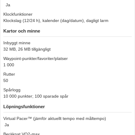
Ja
Klockfunktioner
Klockslag (12/24 h), kalender (dag/datum), dagligt larm
Kartor och minne
Inbyggt minne
32 MB, 26 MB tillgängligt
Waypoint-punkter/favoriter/platser
1 000
Rutter
50
Spårlogg
10 000 punkter; 100 sparade spår
Löpningsfunktioner
Virtual Pacer™ (jämför aktuellt tempo med måltempo)
Ja
Beräknat VO2-max