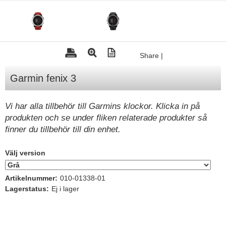
Tohatsu - Utombordare
Minn Kota - elmotorer
TK Trailer
Share
|
Volvo Penta Servicedelar
Garmin fenix 3
Yanmar Servicedelar
Yamaha Servicedelar
Vi har alla tillbehör till Garmins klockor. Klicka in på
produkten och se under fliken relaterade produkter så
Mercury Servicedelar
finner du tillbehör till din enhet.
Garmin
Lowrance
Välj version
Humminbird
Artikelnummer:
010-01338-01
Simrad
Lagerstatus:
Ej i lager
B&G
Båttillbehör