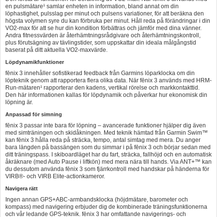
en pulsmätare¹ samlar enheten in information, bland annat om din
löphastighet, pulsslag per minut och pulsens variationer, för att beräkna den
högsta volymen syre du kan förbruka per minut. Håll reda på förändringar i din
VO2-max för att se hur din kondition förbättras och jämför med dina vänner.
Andra fitnessvärden är återhämtningsrådgivare och återhämtningskontroll,
plus förutsägning av tävlingstider, som uppskattar din ideala målgångstid
baserat på ditt aktuella VO2-maxvärde.
Löpdynamikfunktioner
fēnix 3 innehåller sofistikerad feedback från Garmins löparklocka om din
löpteknik genom att rapportera flera olika data. När fēnix 3 används med HRM-
Run-mätaren¹ rapporterar den kadens, vertikal rörelse och markkontakttid.
Den här informationen kallas för löpdynamik och påverkar hur ekonomisk din
löpning är.
Anpassad för simning
fēnix 3 passar inte bara för löpning – avancerade funktioner hjälper dig även
med simträningen och skidåkningen. Med teknik hämtad från Garmin Swim™
kan fēnix 3 hålla reda på sträcka, tempo, antal simtag med mera. Du anger
bara längden på bassängen som du simmar i på fēnix 3 och börjar sedan med
ditt träningspass. I skiboardläget har du fart, sträcka, fallhöjd och en automatisk
åkräknare (med Auto Pause i liftkön) med mera nära till hands. Via ANT+™ kan
du dessutom använda fēnix 3 som fjärrkontroll med handskar på händerna för
VIRB®- och VIRB Elite-actionkameror.
Navigera rätt
Ingen annan GPS+ABC-armbandsklocka (höjdmätare, barometer och
kompass) med navigering erbjuder dig de kombinerade träningsfunktionerna
och vår ledande GPS-teknik. fēnix 3 har omfattande navigerings- och