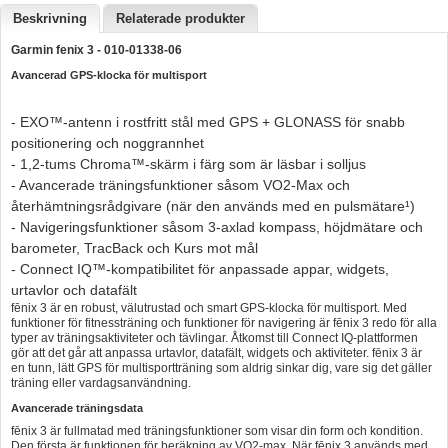
Beskrivning
Relaterade produkter
Hummertina
Garmin fenix 3 -
010-01338-06
Varta - Batterier
Avancerad GPS-klocka för multisport
Victron - Batteriladdare
- EXO™-antenn i rostfritt stål med GPS + GLONASS för snabb
CTEK - Batteriladdare
positionering och noggrannhet
Webasto - Dieselvärmare
- 1,2-tums Chroma™-skärm i färg som är läsbar i solljus
- Avancerade träningsfunktioner såsom VO2-Max och
Kamasa Tools - Verktyg
återhämtningsrådgivare (när den används med en pulsmätare¹)
- Navigeringsfunktioner såsom 3-axlad kompass, höjdmätare och
Calix - Packline - Takboxar
barometer, TracBack och Kurs mot mål
Thule - Takboxar
- Connect IQ™-kompatibilitet för anpassade appar, widgets,
urtavlor och datafält
Thule - Lasthållare
fēnix 3 är en robust, välutrustad och smart GPS-klocka för multisport. Med
funktioner för fitnessträning och funktioner för navigering är fēnix 3 redo för alla
LAGERRENSING
typer av träningsaktiviteter och tävlingar. Åtkomst till Connect IQ-plattformen
gör att det går att anpassa urtavlor, datafält, widgets och aktiviteter. fēnix 3 är
Begagnade Motorer & Båtar
en tunn, lätt GPS för multisportträning som aldrig sinkar dig, vare sig det gäller
träning eller vardagsanvändning.
Avancerade träningsdata
fēnix 3 är fullmatad med träningsfunktioner som visar din form och kondition.
Den första är funktionen för beräkning av VO2-max. När fēnix 3 används med