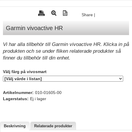
Tohatsu - Utombordare
Share
|
Minn Kota - elmotorer
Garmin vivoactive HR
TK Trailer
Volvo Penta Servicedelar
Vi har alla tillbehör till Garmin vivoactive HR. Klicka in på
Yanmar Servicedelar
produkten och se under fliken relaterade produkter så
finner du tillbehör till din enhet.
Yamaha Servicedelar
Mercury Servicedelar
Välj färg på vivosmart
Garmin
Lowrance
Artikelnummer:
010-01605-00
Lagerstatus:
Ej i lager
Humminbird
Simrad
B&G
Beskrivning
Relaterade produkter
Båttillbehör