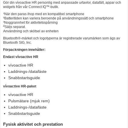
Gör din vívoactive HR personlig med anpassade urtavlor, datafält, appar och
widgets från vår Connect IQ™-butik.
¹När den paras ihop med en kompatibel smartphone
²Batteritiden kan variera beroende på användningssätt och smartphone
³Noggrannhet för aktivitetsspårning
4
Säljs separat.
Användning och skötsel av enheten
Bluetooth®-märket och logotyperna är registrerade varumärken som ägs av
Bluetooth SIG, Inc.
Förpackningen innehåller:
Endast vívoactive HR
vívoactive HR
Laddnings-/datafäste
Snabbstartsguide
vívoactive HR-paket
vívoactive HR
Pulsmätare (mjuk rem)
Laddnings-/datafäste
Snabbstartsguide
Fysisk aktivitet och prestation