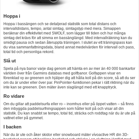
Hoppa i
Hoppa i bassängen och se detaljerad statistik som total distans och
intervalldistans, tempo, antal simtag, simtagstyp med mera. Simappen
beräknar din effektivitet med SWOLF, som lägger till tiden och hur många
simtag det krävs för att simma en bassänglängd. Med intervallräkning kan du
smidigt pausa och sedan återuppta träningen. I slutet av ett träningspass kan
du visa sammanfattningsdata, bland annat medelvärden för intervall och pass,
total tid och personliga rekord.
Slå ut
Spela på nya banor varje dag genom att hämta en av mer än 40 000 bankartor
världen över från Garmins databas med golfbanor. Golfappen visar en
förenklad vy av greenen och hjälper dig att hålla koll på din score, så att du ser
om du är under eller över par. PinPointer-funktionen pekar i rätt riktning när du
inte kan se greenen. Den mäter även slaglängd med ett knapptryck.
Ro vidare
Om du gillar att paddelsurfa eller ro – inomhus eller på öppet vatten – så finns
den inbyggda paddelsurfningsappen som håller koll på och visar all din
statistik. Du kan snabbt se tempo, total tid, sträcka och roddtag när du är ute på
vattnet eller på gymmet.
I backen
När du är ute och åker skidor eller snowboard mäter vívoactive HR din 3D-