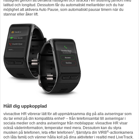
hastighet genom att beräkna hastighet och sträcka i en sluttning jämfört med
latitud och longitud. Dessutom får du automatiskt mellantider och du har
möjlighet att aktivera Auto Pause, som automatiskt pausar timern när du
stannar eller åker lift.
Håll dig uppkopplad
vívoactive HR vibrerar lätt för att uppmärksamma dig på alla aviseringar som
du tar emot på din kompatibla enhet¹ – från telefonsamtal till aviseringar i
sociala medier och andra aviseringar från mobilappar. vívoactive HR visar
också väderinformation, temperatur med mera. Dessutom kan du styra
1
®
musiken på telefonen, leta efter telefonen
, fjärrstyra din VIRB
-actionkamera
och låta familj och vänner hålla koll på dina aktiviteter i realtid med LiveTrack.