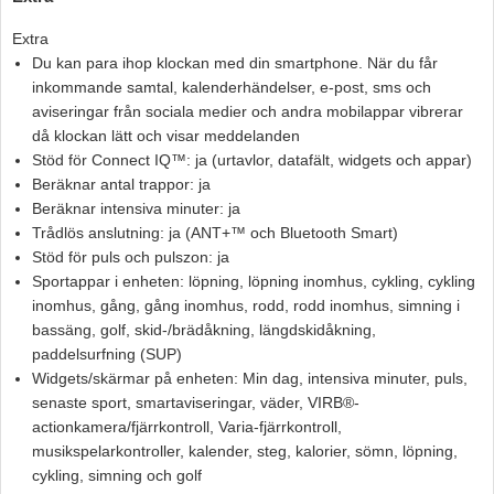
Extra
Du kan para ihop klockan med din smartphone. När du får
inkommande samtal, kalenderhändelser, e-post, sms och
aviseringar från sociala medier och andra mobilappar vibrerar
då klockan lätt och visar meddelanden
Stöd för Connect IQ™: ja (urtavlor, datafält, widgets och appar)
Beräknar antal trappor: ja
Beräknar intensiva minuter: ja
Trådlös anslutning: ja (ANT+™ och Bluetooth Smart)
Stöd för puls och pulszon: ja
Sportappar i enheten: löpning, löpning inomhus, cykling, cykling
inomhus, gång, gång inomhus, rodd, rodd inomhus, simning i
bassäng, golf, skid-/brädåkning, längdskidåkning,
paddelsurfning (SUP)
Widgets/skärmar på enheten: Min dag, intensiva minuter, puls,
senaste sport, smartaviseringar, väder, VIRB®-
actionkamera/fjärrkontroll, Varia-fjärrkontroll,
musikspelarkontroller, kalender, steg, kalorier, sömn, löpning,
cykling, simning och golf