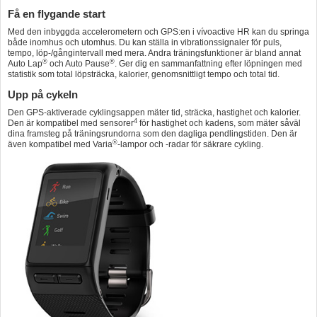
Få en flygande start
Med den inbyggda accelerometern och GPS:en i vívoactive HR kan du springa
både inomhus och utomhus. Du kan ställa in vibrationssignaler för puls,
tempo, löp-/gångintervall med mera. Andra träningsfunktioner är bland annat
®
®
Auto Lap
och Auto Pause
. Ger dig en sammanfattning efter löpningen med
statistik som total löpsträcka, kalorier, genomsnittligt tempo och total tid.
Upp på cykeln
Den GPS-aktiverade cyklingsappen mäter tid, sträcka, hastighet och kalorier.
4
Den är kompatibel med sensorer
för hastighet och kadens, som mäter såväl
dina framsteg på träningsrundorna som den dagliga pendlingstiden. Den är
®
även kompatibel med Varia
-lampor och -radar för säkrare cykling.