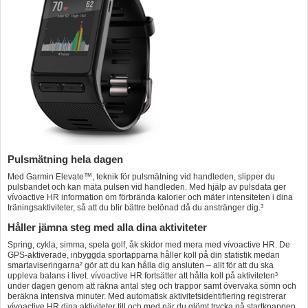
Pulsmätning hela dagen
Med Garmin Elevate™, teknik för pulsmätning vid handleden, slipper du
pulsbandet och kan mäta pulsen vid handleden. Med hjälp av pulsdata ger
vívoactive HR information om förbrända kalorier och mäter intensiteten i dina
träningsaktiviteter, så att du blir bättre belönad då du anstränger dig.³
Håller jämna steg med alla dina aktiviteter
Spring, cykla, simma, spela golf, åk skidor med mera med vívoactive HR. De
GPS-aktiverade, inbyggda sportapparna håller koll på din statistik medan
smartaviseringarna² gör att du kan hålla dig ansluten – allt för att du ska
uppleva balans i livet. vívoactive HR fortsätter att hålla koll på aktiviteten³
under dagen genom att räkna antal steg och trappor samt övervaka sömn och
beräkna intensiva minuter. Med automatisk aktivitetsidentifiering registrerar
vívoactive HR dina aktiviteter till och med när du glömt trycka på startknappen.