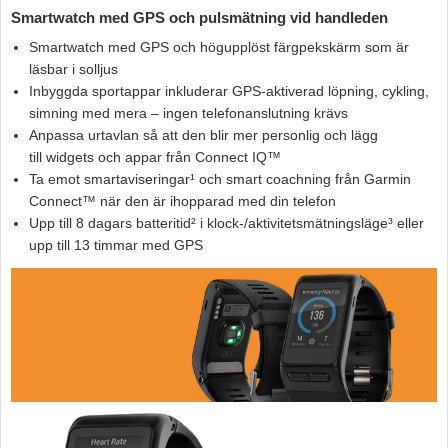
Smartwatch med GPS och pulsmätning vid handleden
Hummertina
Smartwatch med GPS och högupplöst färgpekskärm som är
Varta - Batterier
läsbar i solljus
Inbyggda sportappar inkluderar GPS-aktiverad löpning, cykling,
Victron - Batteriladdare
simning med mera – ingen telefonanslutning krävs
CTEK - Batteriladdare
Anpassa urtavlan så att den blir mer personlig och lägg
till widgets och appar från Connect IQ™
Webasto - Dieselvärmare
Ta emot smartaviseringar¹ och smart coachning från Garmin
Kamasa Tools - Verktyg
Connect™ när den är ihopparad med din telefon
Upp till 8 dagars batteritid² i klock-/aktivitetsmätningsläge³ eller
Calix - Packline - Takboxar
upp till 13 timmar med GPS
Thule - Takboxar
Thule - Lasthållare
LAGERRENSING
Begagnade Motorer & Båtar