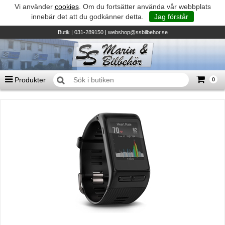
Vi använder
cookies
. Om du fortsätter använda vår webbplats
innebär det att du godkänner detta.
Jag förstår
Butik
| 031-289150 |
webshop@ssbilbehor.se
Produkter
0
Antal varor
0
st
Summa
0 kr
Biltillbehör och reservdelar - BDS
TILL KASSAN
Micore • Båtar
Suzuki - Utombordare
Suzumar - Gummibåtar
Honda - Utombordare
HonWave - Gummibåtar
Honda - Elverk & Pumpar