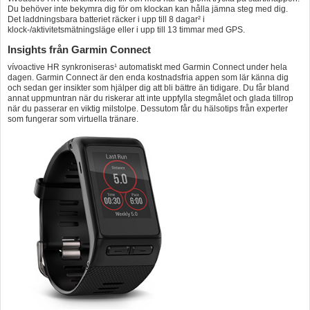
Du behöver inte bekymra dig för om klockan kan hålla jämna steg med dig.
Det laddningsbara batteriet räcker i upp till 8 dagar² i
klock-/aktivitetsmätningsläge eller i upp till 13 timmar med GPS.
Insights från Garmin Connect
vívoactive HR synkroniseras¹ automatiskt med Garmin Connect under hela
dagen. Garmin Connect är den enda kostnadsfria appen som lär känna dig
och sedan ger insikter som hjälper dig att bli bättre än tidigare. Du får bland
annat uppmuntran när du riskerar att inte uppfylla stegmålet och glada tillrop
när du passerar en viktig milstolpe. Dessutom får du hälsotips från experter
som fungerar som virtuella tränare.