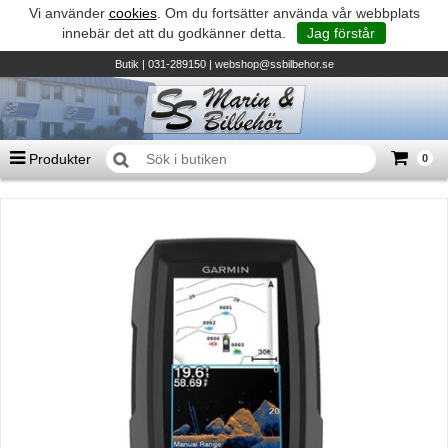
Vi använder
cookies
. Om du fortsätter använda vår webbplats
innebär det att du godkänner detta.
Jag förstår
Butik
| 031-289150 |
webshop@ssbilbehor.se
Produkter
0
Antal varor
0
st
Summa
0 kr
Biltillbehör och reservdelar - BDS
TILL KASSAN
Micore • Båtar
Suzuki - Utombordare
Suzumar - Gummibåtar
Honda - Utombordare
HonWave - Gummibåtar
Honda - Elverk & Pumpar