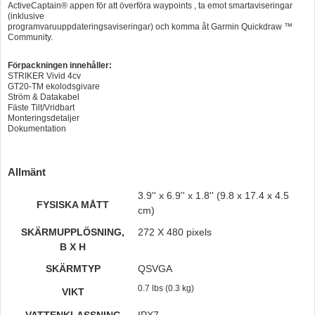
ActiveCaptain® appen för att överföra waypoints , ta emot smartaviseringar
(inklusive
programvaruuppdateringsaviseringar) och komma åt Garmin Quickdraw ™
Community.
Förpackningen innehåller:
STRIKER Vivid 4cv
GT20-TM ekolodsgivare
Ström & Datakabel
Fäste Tilt/Vridbart
Monteringsdetaljer
Dokumentation
Allmänt
3.9'' x 6.9'' x 1.8'' (9.8 x 17.4 x 4.5
FYSISKA MÅTT
cm)
SKÄRMUPPLÖSNING,
272 X 480 pixels
B X H
SKÄRMTYP
QSVGA
0.7 lbs (0.3 kg)
VIKT
VATTENKLASSNING
IPX7