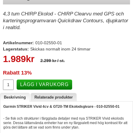
Hummertina
4,3 tum CHIRP Ekolod - CHIRP Clearvu med GPS och
Varta - Batterier
karteringsprogramvaran Quickdraw Contours, djupkartor
i realtid.
Victron - Batteriladdare
CTEK - Batteriladdare
Artikelnummer:
010-02550-01
Webasto - Dieselvärmare
Lagerstatus:
Skickas normalt inom 24 timmar
1.989
kr
Kamasa Tools - Verktyg
2.299 kr
/ st.
Calix - Packline - Takboxar
Rabatt
13%
Thule - Takboxar
LÄGG I VARUKORG
Thule - Lasthållare
Beskrivning
Relaterade produkter
LAGERRENSING
Garmin STRIKER Vivid 4cv & GT20-TM Ekolodsgivare - 010-02550-01
Begagnade Motorer & Båtar
- Se fisk och strukturer i färgglada detaljer med nya STRIKER Vivid ekolods
serie. Dessa lättanvända enheter har en ny färgpalett med hög kontrast för att
göra det lättare att se vad som finns under ytan.