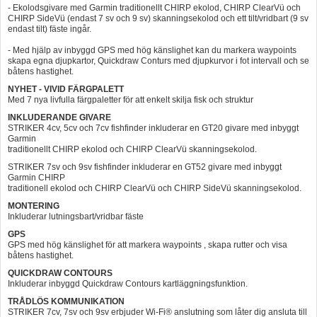
- Ekolodsgivare med Garmin traditionellt CHIRP ekolod, CHIRP ClearVü och
CHIRP SideVü (endast 7 sv och 9 sv) skanningsekolod och ett tilt/vridbart (9 sv
endast tilt) fäste ingår.
- Med hjälp av inbyggd GPS med hög känslighet kan du markera waypoints
skapa egna djupkartor, Quickdraw Conturs med djupkurvor i fot intervall och se
båtens hastighet.
NYHET - VIVID FÄRGPALETT
Med 7 nya livfulla färgpaletter för att enkelt skilja fisk och struktur
INKLUDERANDE GIVARE
STRIKER 4cv, 5cv och 7cv fishfinder inkluderar en GT20 givare med inbyggt
Garmin
traditionellt CHIRP ekolod och CHIRP ClearVü skanningsekolod.
STRIKER 7sv och 9sv fishfinder inkluderar en GT52 givare med inbyggt
Garmin CHIRP
traditionell ekolod och CHIRP ClearVü och CHIRP SideVü skanningsekolod.
MONTERING
Inkluderar lutningsbart/vridbar fäste
GPS
GPS med hög känslighet för att markera waypoints , skapa rutter och visa
båtens hastighet.
QUICKDRAW CONTOURS
Inkluderar inbyggd Quickdraw Contours kartläggningsfunktion.
TRÅDLÖS KOMMUNIKATION
STRIKER 7cv, 7sv och 9sv erbjuder Wi-Fi® anslutning som låter dig ansluta till