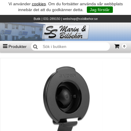
Vi använder
cookies
. Om du fortsätter använda vår webbplats
innebär det att du godkänner detta.
Jag förstår
Butik
| 031-289150 |
webshop@ssbilbehor.se
Produkter
0
Antal varor
0
st
Summa
0 kr
Biltillbehör och reservdelar - BDS
TILL KASSAN
Micore • Båtar
Suzuki - Utombordare
Suzumar - Gummibåtar
Honda - Utombordare
HonWave - Gummibåtar
Honda - Elverk & Pumpar