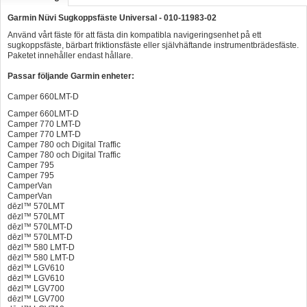
Hummertina
Garmin Nüvi Sugkoppsfäste Universal -
010-11983-02
Använd vårt fäste för att fästa din kompatibla navigeringsenhet på ett
Varta - Batterier
sugkoppsfäste, bärbart friktionsfäste eller självhäftande instrumentbrädesfäste.
Paketet innehåller endast hållare.
Victron - Batteriladdare
Passar följande Garmin enheter:
CTEK - Batteriladdare
Camper 660LMT-D
Webasto - Dieselvärmare
Camper 660LMT-D
Camper 770 LMT-D
Kamasa Tools - Verktyg
Camper 770 LMT-D
Camper 780 och Digital Traffic
Camper 780 och Digital Traffic
Calix - Packline - Takboxar
Camper 795
Camper 795
Thule - Takboxar
CamperVan
CamperVan
Thule - Lasthållare
dēzl™ 570LMT
dēzl™ 570LMT
LAGERRENSING
dēzl™ 570LMT-D
dēzl™ 570LMT-D
dēzl™ 580 LMT-D
Begagnade Motorer & Båtar
dēzl™ 580 LMT-D
dēzl™ LGV610
dēzl™ LGV610
dēzl™ LGV700
dēzl™ LGV700