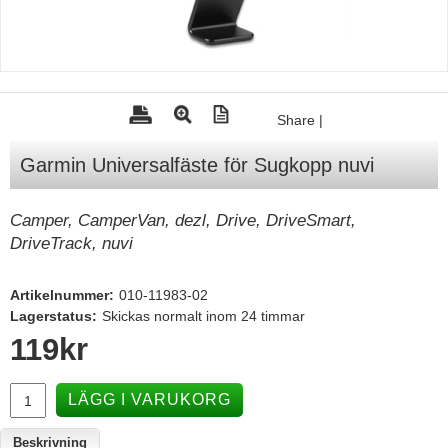
Tohatsu - Utombordare
Minn Kota - elmotorer
TK Trailer
Share
|
Volvo Penta Servicedelar
Garmin Universalfäste för Sugkopp nuvi
Yanmar Servicedelar
Yamaha Servicedelar
Camper, CamperVan, dezl, Drive, DriveSmart,
Mercury Servicedelar
DriveTrack, nuvi
Garmin
Artikelnummer:
010-11983-02
Lowrance
Lagerstatus:
Skickas normalt inom 24 timmar
Humminbird
119
kr
Simrad
LÄGG I VARUKORG
B&G
Båttillbehör
Beskrivning