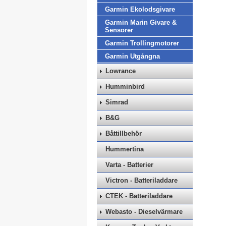
Garmin Ekolodsgivare
Garmin Marin Givare &
Sensorer
Garmin Trollingmotorer
Garmin Utgångna
Lowrance
Humminbird
Simrad
B&G
Båttillbehör
Hummertina
Varta - Batterier
Victron - Batteriladdare
CTEK - Batteriladdare
Webasto - Dieselvärmare