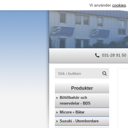
Vi använder
cookies
.
031-28 91 50
Biltillbehör och
reservdelar - BDS
Micore • Båtar
Suzuki - Utombordare