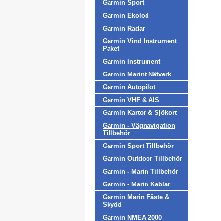
Garmin Sport
Garmin Ekolod
Garmin Radar
Garmin Vind Instrument
Paket
Garmin Instrument
Garmin Marint Nätverk
Garmin Autopilot
Garmin VHF & AIS
Garmin Kartor & Sjökort
Garmin - Vägnavigation
Tillbehör
Garmin Sport Tillbehör
Garmin Outdoor Tillbehör
Garmin - Marin Tillbehör
Garmin - Marin Kablar
Garmin Marin Fäste &
Skydd
Garmin NMEA 2000