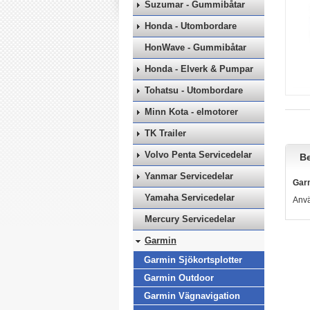
Suzumar - Gummibåtar
Honda - Utombordare
HonWave - Gummibåtar
Honda - Elverk & Pumpar
Tohatsu - Utombordare
Minn Kota - elmotorer
TK Trailer
Volvo Penta Servicedelar
Be
Yanmar Servicedelar
Garm
Yamaha Servicedelar
Anvä
Mercury Servicedelar
Garmin
Garmin Sjökortsplotter
Garmin Outdoor
Garmin Vägnavigation