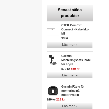
Senast sålda
produkter
CTEK Comfort
Connect - Kabelsko
M8
99 kr
Läs mer »
Garmin
Monteringssats RAM
för styre
579 kr
559 kr
Läs mer »
Garmin Fäste för
montering på
motorcykeln
229 kr
219 kr
Läs mer »