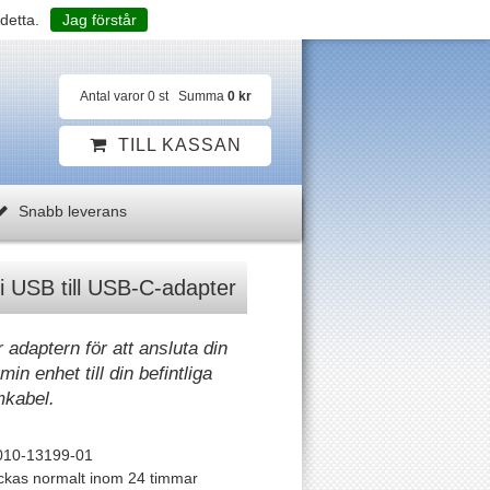
detta.
Jag förstår
Antal varor
0
st
Summa
0 kr
TILL KASSAN
Snabb leverans
 USB till USB-C-adapter
adaptern för att ansluta din
in enhet till din befintliga
mkabel.
010-13199-01
ckas normalt inom 24 timmar