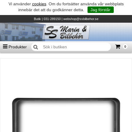
Vi använder
cookies
. Om du fortsätter använda vår webbplats
innebär det att du godkänner detta.
Jag förstår
Butik
| 031-289150 |
webshop@ssbilbehor.se
Produkter
0
Antal varor
0
st
Summa
0 kr
Biltillbehör och reservdelar - BDS
TILL KASSAN
Micore • Båtar
Suzuki - Utombordare
Suzumar - Gummibåtar
Honda - Utombordare
HonWave - Gummibåtar
Honda - Elverk & Pumpar