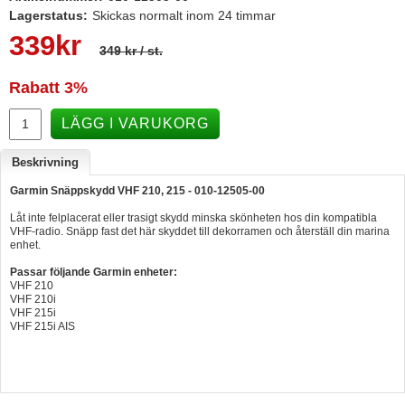
Lagerstatus:
Skickas normalt inom 24 timmar
Hummertina
339
kr
349 kr
/ st.
Varta - Batterier
Victron - Batteriladdare
Rabatt
3%
CTEK - Batteriladdare
LÄGG I VARUKORG
Webasto - Dieselvärmare
Beskrivning
Kamasa Tools - Verktyg
Garmin Snäppskydd VHF 210, 215 -
010-12505-00
Calix - Packline - Takboxar
Låt inte felplacerat eller trasigt skydd minska skönheten hos din kompatibla
VHF-radio. Snäpp fast det här skyddet till dekorramen och återställ din marina
Thule - Takboxar
enhet.
Thule - Lasthållare
Passar följande Garmin enheter:
VHF 210
LAGERRENSING
VHF 210i
VHF 215i
VHF 215i AIS
Begagnade Motorer & Båtar