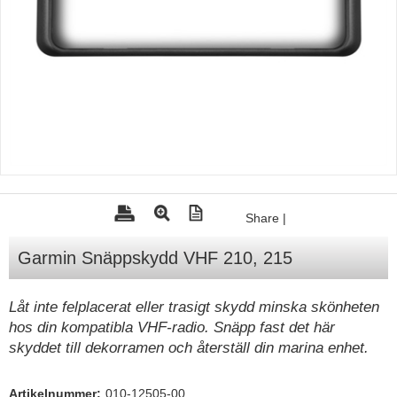
Tohatsu - Utombordare
Minn Kota - elmotorer
TK Trailer
Volvo Penta Servicedelar
Yanmar Servicedelar
Yamaha Servicedelar
Mercury Servicedelar
Share
|
Garmin
Garmin Snäppskydd VHF 210, 215
Lowrance
Humminbird
Låt inte felplacerat eller trasigt skydd minska skönheten
hos din kompatibla VHF-radio. Snäpp fast det här
Simrad
skyddet till dekorramen och återställ din marina enhet.
B&G
Båttillbehör
Artikelnummer:
010-12505-00