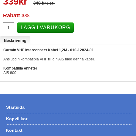
339
kr
349 kr
/ st.
Hummertina
Rabatt
3%
Varta - Batterier
LÄGG I VARUKORG
Victron - Batteriladdare
CTEK - Batteriladdare
Beskrivning
Webasto - Dieselvärmare
Garmin VHF Interconnect Kabel 1,2M - 010-12824-01
Kamasa Tools - Verktyg
Anslut din kompatibla VHF till din AIS med denna kabel.
Kompatibla enheter:
Calix - Packline - Takboxar
AIS 800
Thule - Takboxar
Thule - Lasthållare
LAGERRENSING
Startsida
Begagnade Motorer & Båtar
Köpvillkor
Kontakt