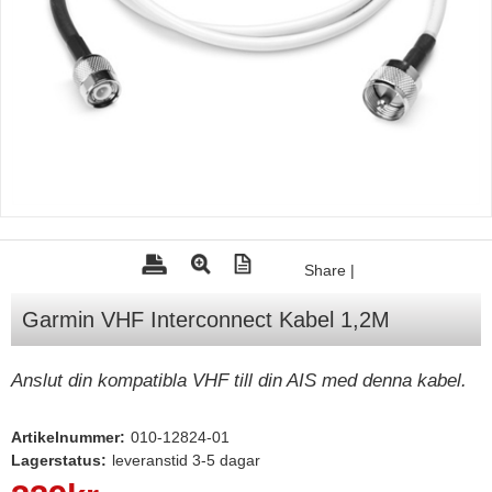
Tohatsu - Utombordare
Minn Kota - elmotorer
TK Trailer
Volvo Penta Servicedelar
Yanmar Servicedelar
Yamaha Servicedelar
Mercury Servicedelar
Share
|
Garmin
Garmin VHF Interconnect Kabel 1,2M
Lowrance
Humminbird
Anslut din kompatibla VHF till din AIS med denna kabel.
Simrad
Artikelnummer:
010-12824-01
B&G
Lagerstatus:
leveranstid 3-5 dagar
Båttillbehör