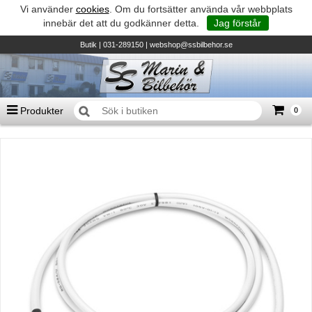
Vi använder
cookies
. Om du fortsätter använda vår webbplats
innebär det att du godkänner detta.
Jag förstår
Butik
| 031-289150 |
webshop@ssbilbehor.se
Produkter
0
Antal varor
0
st
Summa
0 kr
Biltillbehör och reservdelar - BDS
TILL KASSAN
Micore • Båtar
Suzuki - Utombordare
Suzumar - Gummibåtar
Honda - Utombordare
HonWave - Gummibåtar
Honda - Elverk & Pumpar