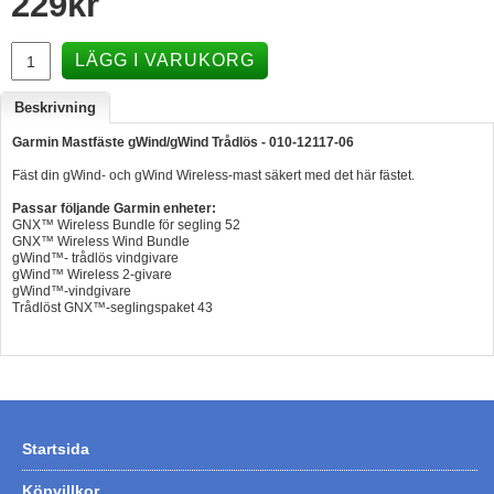
229
kr
Hummertina
LÄGG I VARUKORG
Varta - Batterier
Victron - Batteriladdare
Beskrivning
CTEK - Batteriladdare
Garmin Mastfäste gWind/gWind Trådlös - 010-12117-06
Fäst din gWind- och gWind Wireless-mast säkert med det här fästet.
Webasto - Dieselvärmare
Passar följande Garmin enheter:
Kamasa Tools - Verktyg
GNX™ Wireless Bundle för segling 52
GNX™ Wireless Wind Bundle
Calix - Packline - Takboxar
gWind™- trådlös vindgivare
gWind™ Wireless 2-givare
Thule - Takboxar
gWind™-vindgivare
Trådlöst GNX™-seglingspaket 43
Thule - Lasthållare
LAGERRENSING
Begagnade Motorer & Båtar
Startsida
Köpvillkor