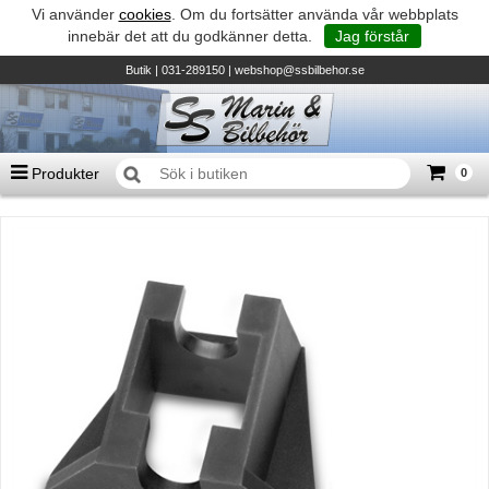
Vi använder
cookies
. Om du fortsätter använda vår webbplats
innebär det att du godkänner detta.
Jag förstår
Butik
| 031-289150 |
webshop@ssbilbehor.se
Produkter
0
Antal varor
0
st
Summa
0 kr
Biltillbehör och reservdelar - BDS
TILL KASSAN
Micore • Båtar
Suzuki - Utombordare
Suzumar - Gummibåtar
Honda - Utombordare
HonWave - Gummibåtar
Honda - Elverk & Pumpar