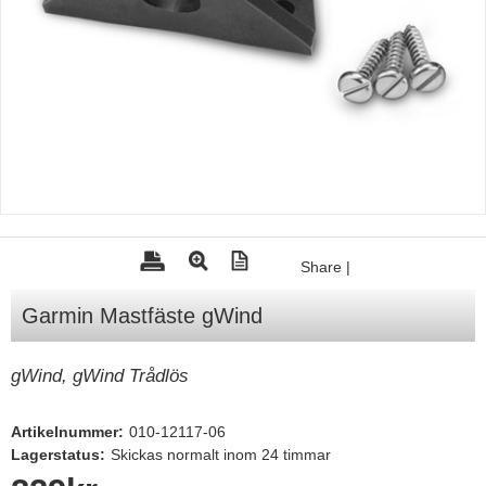
Tohatsu - Utombordare
Minn Kota - elmotorer
TK Trailer
Volvo Penta Servicedelar
Yanmar Servicedelar
Yamaha Servicedelar
Mercury Servicedelar
Share
|
Garmin
Garmin Mastfäste gWind
Lowrance
Humminbird
gWind, gWind Trådlös
Simrad
Artikelnummer:
010-12117-06
B&G
Lagerstatus:
Skickas normalt inom 24 timmar
Båttillbehör