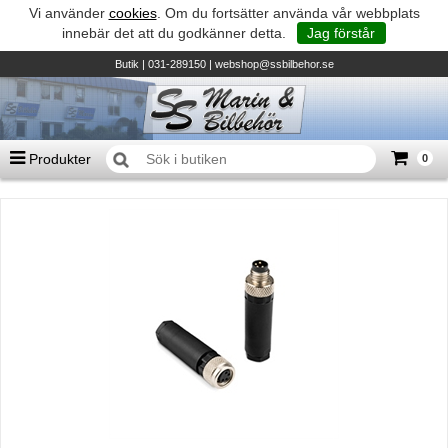
Vi använder
cookies
. Om du fortsätter använda vår webbplats
innebär det att du godkänner detta.
Jag förstår
Butik
| 031-289150 |
webshop@ssbilbehor.se
Produkter
0
Antal varor
0
st
Summa
0 kr
Biltillbehör och reservdelar - BDS
TILL KASSAN
Micore • Båtar
Suzuki - Utombordare
Suzumar - Gummibåtar
Honda - Utombordare
HonWave - Gummibåtar
Honda - Elverk & Pumpar