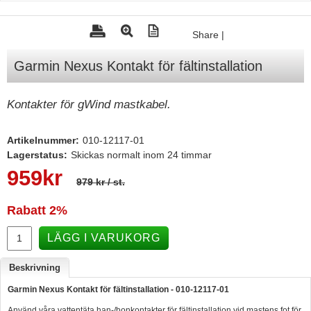
Tohatsu - Utombordare
Share
|
Minn Kota - elmotorer
Garmin Nexus Kontakt för fältinstallation
TK Trailer
Volvo Penta Servicedelar
Kontakter för gWind mastkabel.
Yanmar Servicedelar
Yamaha Servicedelar
Artikelnummer:
010-12117-01
Lagerstatus:
Skickas normalt inom 24 timmar
Mercury Servicedelar
959
kr
979 kr
/ st.
Garmin
Rabatt
2%
Lowrance
Humminbird
LÄGG I VARUKORG
Simrad
Beskrivning
B&G
Garmin Nexus Kontakt för fältinstallation - 010-12117-01
Båttillbehör
Använd våra vattentäta han-/honkontakter för fältinstallation vid mastens fot för