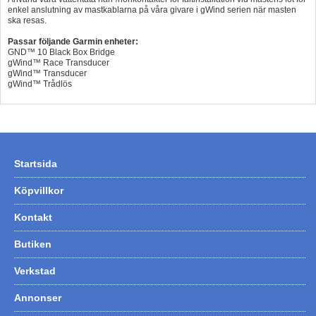
enkel anslutning av mastkablarna på våra givare i gWind serien när masten
Hummertina
ska resas.
Varta - Batterier
Passar följande Garmin enheter:
GND™ 10 Black Box Bridge
gWind™ Race Transducer
Victron - Batteriladdare
gWind™ Transducer
gWind™ Trådlös
CTEK - Batteriladdare
Webasto - Dieselvärmare
Kamasa Tools - Verktyg
Calix - Packline - Takboxar
Startsida
Thule - Takboxar
Köpvillkor
Thule - Lasthållare
Kontakt
LAGERRENSING
Butiken
Begagnade Motorer & Båtar
Verkstad
Annonser