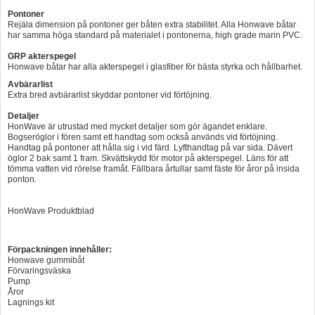
Pontoner
Rejäla dimension på pontoner ger båten extra stabilitet. Alla Honwave båtar
har samma höga standard på materialet i pontonerna, high grade marin PVC.
GRP akterspegel
Honwave båtar har alla akterspegel i glasfiber för bästa styrka och hållbarhet.
Avbärarlist
Extra bred avbärarlist skyddar pontoner vid förtöjning.
Detaljer
HonWave är utrustad med mycket detaljer som gör ägandet enklare.
Bogseröglor i fören samt ett handtag som också används vid förtöjning.
Handtag på pontoner att hålla sig i vid färd. Lyfthandtag på var sida. Dävert
öglor 2 bak samt 1 fram. Skvättskydd för motor på akterspegel. Läns för att
tömma vatten vid rörelse framåt. Fällbara årtullar samt fäste för åror på insida
ponton.
HonWave Produktblad
Förpackningen innehåller:
Honwave gummibåt
Förvaringsväska
Pump
Åror
Lagnings kit