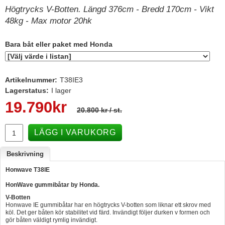
Högtrycks V-Botten. Längd 376cm - Bredd 170cm - Vikt
Hummertina
48kg - Max motor 20hk
Varta - Batterier
Bara båt eller paket med Honda
Victron - Batteriladdare
CTEK - Batteriladdare
Artikelnummer:
T38IE3
Webasto - Dieselvärmare
Lagerstatus:
I lager
Kamasa Tools - Verktyg
19.790
kr
20.800 kr
/ st.
Calix - Packline - Takboxar
Thule - Takboxar
LÄGG I VARUKORG
Thule - Lasthållare
Beskrivning
LAGERRENSING
Honwave T38IE
Begagnade Motorer & Båtar
HonWave gummibåtar by Honda.
V-Botten
Honwave IE gummibåtar har en högtrycks V-botten som liknar ett skrov med
köl. Det ger båten kör stabilitet vid färd. Invändigt följer durken v formen och
gör båten väldigt rymlig invändigt.