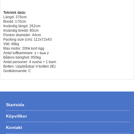
Teknisk data:
Längd: 376cm
Bredd: 170cm
Invändig längd: 262cm
Invändig bredd: 80cm
Ponton diameter: 44cm
Packing size (cm): 112x72x43
Vikt: 48kg
Max motor: 20hk kort rigg
Antal luftkammare:
3 + Durk 2
Båtens bärighet: 950kg
Antal personer: 4 vuxna + 1 barn
Botten: Uppblåsbar V-botten (IE)
Godkännande: C
Startsida
Köpvillkor
Kontakt