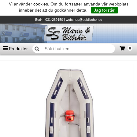
Vi använder
cookies
. Om du fortsätter använda vår webbplats
innebär det att du godkänner detta.
Jag förstår
Butik
| 031-289150 |
webshop@ssbilbehor.se
Produkter
0
Antal varor
0
st
Summa
0 kr
Biltillbehör och reservdelar - BDS
TILL KASSAN
Micore • Båtar
Suzuki - Utombordare
Suzumar - Gummibåtar
Honda - Utombordare
HonWave - Gummibåtar
Honda - Elverk & Pumpar