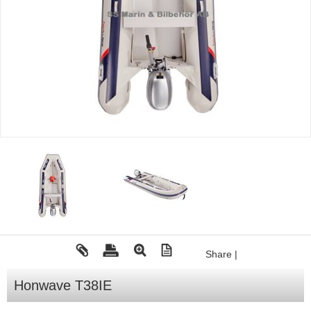
Tohatsu - Utombordare
Minn Kota - elmotorer
TK Trailer
Volvo Penta Servicedelar
Yanmar Servicedelar
Yamaha Servicedelar
Mercury Servicedelar
Garmin
Lowrance
Humminbird
Share
|
Simrad
B&G
Honwave T38IE
Båttillbehör