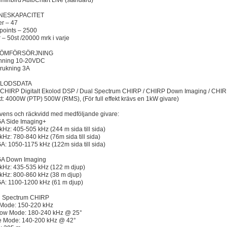
inbird AutoChart Live (standard)
NESKAPACITET
er – 47
oints – 2500
 – 50st /20000 mrk i varje
ÖMFÖRSÖRJNING
nning 10-20VDC
rukning 3A
LODSDATA
 CHIRP Digitalt Ekolod DSP / Dual Spectrum CHIRP / CHIRP Down Imaging / CH
kt: 4000W (PTP) 500W (RMS), (För full effekt krävs en 1kW givare)
vens och räckvidd med medföljande givare:
A Side Imaging+
kHz: 405-505 kHz (244 m sida till sida)
kHz: 780-840 kHz (76m sida till sida)
: 1050-1175 kHz (122m sida till sida)
A Down Imaging
kHz: 435-535 kHz (122 m djup)
kHz: 800-860 kHz (38 m djup)
: 1100-1200 kHz (61 m djup)
l Spectrum CHIRP
 Mode: 150-220 kHz
ow Mode: 180-240 kHz @ 25°
 Mode: 140-200 kHz @ 42°