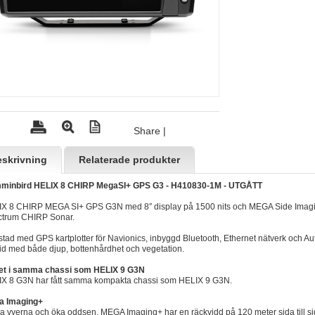
Share
|
skrivning
Relaterade produkter
minbird HELIX 8 CHIRP MegaSI+ GPS G3 - H410830-1M - UTGÅTT
X 8 CHIRP MEGA SI+ GPS G3N med 8″ display på 1500 nits och MEGA Side Imag
trum CHIRP Sonar.
stad med GPS kartplotter för Navionics, inbyggd Bluetooth, Ethernet nätverk och Aut
tid med både djup, bottenhårdhet och vegetation.
et i samma chassi som HELIX 9 G3N
X 8 G3N har fått samma kompakta chassi som HELIX 9 G3N.
a Imaging+
a vyerna och öka oddsen. MEGA Imaging+ har en räckvidd på 120 meter sida till si