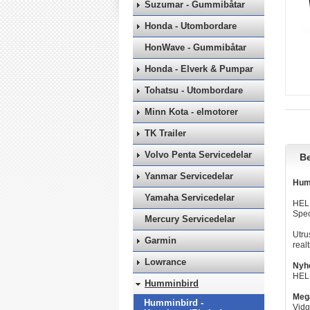
Suzumar - Gummibåtar
Honda - Utombordare
HonWave - Gummibåtar
Honda - Elverk & Pumpar
Tohatsu - Utombordare
Minn Kota - elmotorer
TK Trailer
Volvo Penta Servicedelar
Be
Yanmar Servicedelar
Hum
Yamaha Servicedelar
HELI
Spec
Mercury Servicedelar
Utru
Garmin
real
Lowrance
Nyh
HELI
Humminbird
Meg
Humminbird -
Vidg