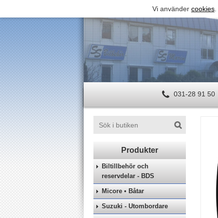
Vi använder
cookies
.
031-28 91 50
Biltillbehör och
reservdelar - BDS
Micore • Båtar
Suzuki - Utombordare