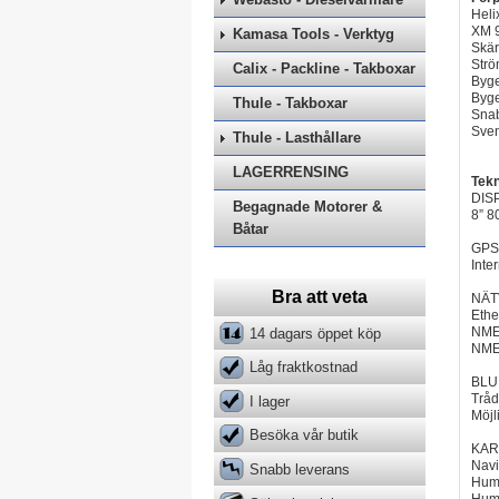
Hel
XM 9
Kamasa Tools - Verktyg
Skä
Strö
Calix - Packline - Takboxar
Byge
Byge
Thule - Takboxar
Sna
Sve
Thule - Lasthållare
LAGERRENSING
Tekn
DIS
Begagnade Motorer &
8” 8
Båtar
GPS
Inte
Bra att veta
NÄTV
Ethe
NMEA
14 dagars öppet köp
NME
Låg fraktkostnad
BLU
Trådl
I lager
Möjli
Besöka vår butik
KAR
Navi
Snabb leverans
Humm