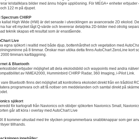
rerar kristallklara bilder med ännu högre upplösning. För MEGA+ enheter erbjuder 
 och 122 m på djupet.
l Spectrum CHIRP
 kallat High Wide (HW) är det senaste i utvecklingen av avancerade 2D ekolod. 
rna har ett mycket lågt Q-värde och levererar detaljrika 2D-bilder med otrolig sepa
inad teknik skapas ett resultat som är enastående.
Chart Live
a egna sjökort i realtid med både djup, bottenhårdhet och vegetation med AutoChar
elningsminne på 8 timmar. Önskar man utöka detta finns AutoChart ZeroLine kort som
 2000 timmars kartläggning.
rnet & Bluetooth
erksstödet erbjuder möjlighet att dela ekolodsbild och waypoints med andra nätv
kompatibilitet av NMEA2000, Humminbird CHIRP Radar, 360 Imaging, i-Pilot Link.
 vare Bluetooth finns det möjlighet att kontrollera ekolodet direkt från en trådlöst RC2
atera programvara och att få notiser om meddelanden och samtal direkt på skärmen
odet.
onics sjökort
eredd för kartografi från Navionics och stödjer sjökorten Navionics Small, Navioni
orten går att köra i overlay med AutoChart Live
X 8 kommer utrustad med tre stycken programmerbara snabbknappar som ger använd
itvyer tillhands.
ackningen innehåller: