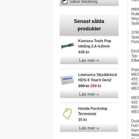
Humm
Säker betalning
MIN
Rutt
Wayp
Senast sålda
Spår
produkter
STR
Spä
Kamasa Tools Pop
Förb
nittång 2,4-4,8mm
EKO
449 kr
Typ:
Läs mer »
Effe
Frek
MEG
Lowrance Skyddslock
455 
HDS-9 Touch Gen2
800 
399 kr
299 kr
MEGA
Läs mer »
MEG
455 
800 
Honda Packning
MEGA
Termostat
35 kr
Dua
Full
Läs mer »
Narr
Wide