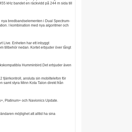
455 kHz bandet en räckvidd på 244 m sida till
De nya bredbandselementen i Dual Spectrum-
ration. I kombination med nya algoritmer och
t Live. Enheten har ett inbyggt
 tillbehör nedan. Kortet erbjuder över långt
erkskompatibla Humminbird.Det erbjuder även
 fjärrkontroll, ansluta sin mobiltelefon för
 samt styra Minn Kota Talon direkt från
cs+, Platinum+ och Navionics Update.
aren möjlighet att alltid ha sina