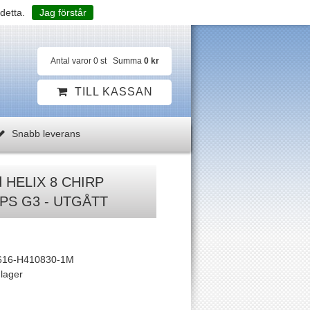
detta.
Jag förstår
Antal varor
0
st
Summa
0 kr
TILL KASSAN
Snabb leverans
d HELIX 8 CHIRP
PS G3 - UTGÅTT
616-H410830-1M
 lager