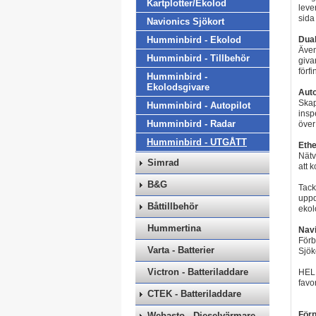
Kartplotter/Ekolod
leve
sida
Navionics Sjökort
Humminbird - Ekolod
Dua
Även
Humminbird - Tillbehör
giva
förf
Humminbird -
Ekolodsgivare
Auto
Skap
Humminbird - Autopilot
insp
Humminbird - Radar
över
Humminbird - UTGÅTT
Ethe
Nätv
Simrad
att 
B&G
Tack
uppd
Båttillbehör
ekol
Hummertina
Navi
Förb
Varta - Batterier
Sjök
Victron - Batteriladdare
HELI
favor
CTEK - Batteriladdare
Förp
Webasto - Dieselvärmare