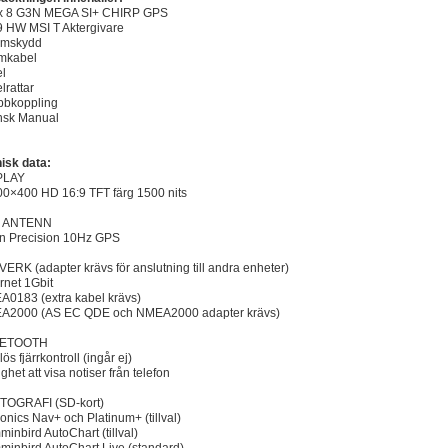
ix 8 G3N MEGA SI+ CHIRP GPS
 HW MSI T Aktergivare
rmskydd
mkabel
l
lrattar
bbkoppling
nsk Manual
isk data:
PLAY
00×400 HD 16:9 TFT färg 1500 nits
 ANTENN
rn Precision 10Hz GPS
ERK (adapter krävs för anslutning till andra enheter)
rnet 1Gbit
0183 (extra kabel krävs)
A2000 (AS EC QDE och NMEA2000 adapter krävs)
ETOOTH
ös fjärrkontroll (ingår ej)
ghet att visa notiser från telefon
TOGRAFI (SD-kort)
onics Nav+ och Platinum+ (tillval)
inbird AutoChart (tillval)