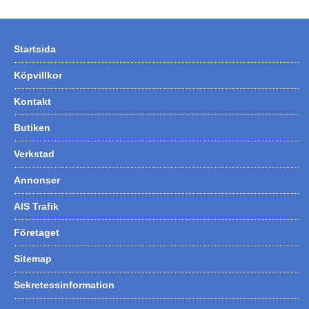
Hummertina
Varta - Batterier
Startsida
Victron - Batteriladdare
Köpvillkor
CTEK - Batteriladdare
Kontakt
Webasto - Dieselvärmare
Butiken
Kamasa Tools - Verktyg
Verkstad
Calix - Packline - Takboxar
Annonser
Thule - Takboxar
Thule - Lasthållare
AIS Trafik
LAGERRENSING
Företaget
Begagnade Motorer & Båtar
Sitemap
Sekretessinformation