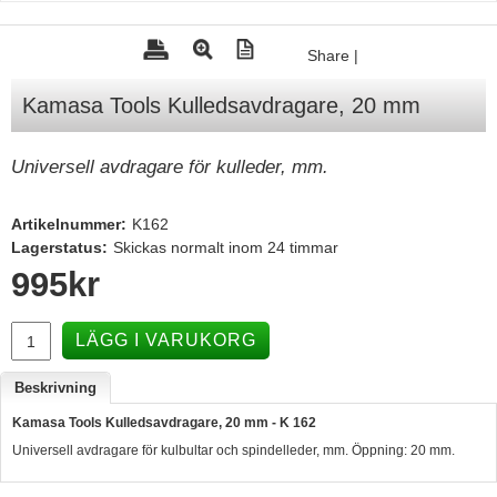
Tohatsu - Utombordare
Share
|
Minn Kota - elmotorer
Kamasa Tools Kulledsavdragare, 20 mm
TK Trailer
Volvo Penta Servicedelar
Universell avdragare för kulleder, mm.
Yanmar Servicedelar
Yamaha Servicedelar
Artikelnummer:
K162
Lagerstatus:
Skickas normalt inom 24 timmar
Mercury Servicedelar
995
kr
Garmin
Lowrance
LÄGG I VARUKORG
Humminbird
Beskrivning
Simrad
Kamasa Tools Kulledsavdragare, 20 mm - K 162
B&G
Universell avdragare för kulbultar och spindelleder, mm. Öppning: 20 mm.
Båttillbehör