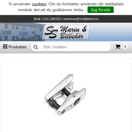
Vi använder
cookies
. Om du fortsätter använda vår webbplats
innebär det att du godkänner detta.
Jag förstår
Butik
| 031-289150 |
webshop@ssbilbehor.se
Produkter
0
Antal varor
0
st
Summa
0 kr
Biltillbehör och reservdelar - BDS
TILL KASSAN
Micore • Båtar
Suzuki - Utombordare
Suzumar - Gummibåtar
Honda - Utombordare
HonWave - Gummibåtar
Honda - Elverk & Pumpar