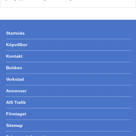
Hummertina
Varta - Batterier
Victron - Batteriladdare
Startsida
CTEK - Batteriladdare
Köpvillkor
Webasto - Dieselvärmare
Kontakt
Kamasa Tools - Verktyg
Butiken
Calix - Packline - Takboxar
Verkstad
Thule - Takboxar
Thule - Lasthållare
Annonser
LAGERRENSING
AIS Trafik
Begagnade Motorer & Båtar
Företaget
Sitemap