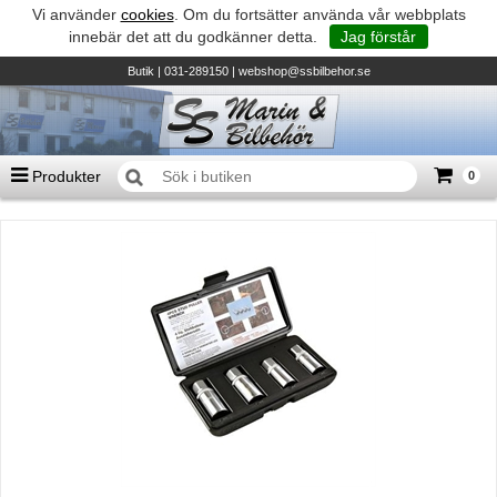
Vi använder
cookies
. Om du fortsätter använda vår webbplats
innebär det att du godkänner detta.
Jag förstår
Butik
| 031-289150 |
webshop@ssbilbehor.se
Produkter
0
Antal varor
0
st
Summa
0 kr
Biltillbehör och reservdelar - BDS
TILL KASSAN
Micore • Båtar
Suzuki - Utombordare
Suzumar - Gummibåtar
Honda - Utombordare
HonWave - Gummibåtar
Honda - Elverk & Pumpar