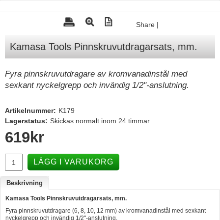
Tohatsu - Utombordare
Share
|
Minn Kota - elmotorer
Kamasa Tools Pinnskruvutdragarsats, mm.
TK Trailer
Volvo Penta Servicedelar
Fyra pinnskruvutdragare av kromvanadinstål med
Yanmar Servicedelar
sexkant nyckelgrepp och invändig 1/2"-anslutning.
Yamaha Servicedelar
Artikelnummer:
K179
Mercury Servicedelar
Lagerstatus:
Skickas normalt inom 24 timmar
Garmin
619
kr
Lowrance
LÄGG I VARUKORG
Humminbird
Simrad
Beskrivning
B&G
Kamasa Tools Pinnskruvutdragarsats, mm.
Fyra pinnskruvutdragare (6, 8, 10, 12 mm) av kromvanadinstål med sexkant
Båttillbehör
nyckelgrepp och invändig 1/2"-anslutning.