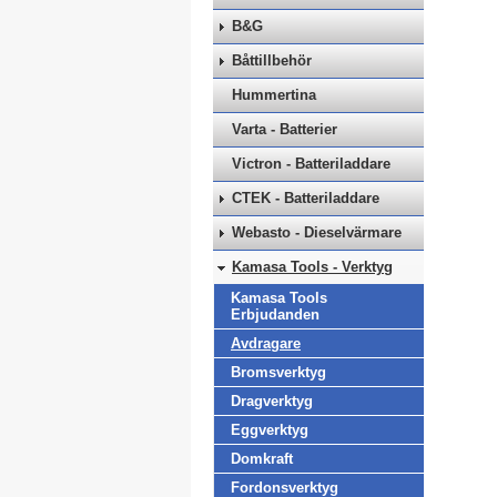
B&G
Båttillbehör
Hummertina
Varta - Batterier
Victron - Batteriladdare
CTEK - Batteriladdare
Webasto - Dieselvärmare
Kamasa Tools - Verktyg
Kamasa Tools
Erbjudanden
Avdragare
Bromsverktyg
Dragverktyg
Eggverktyg
Domkraft
Fordonsverktyg