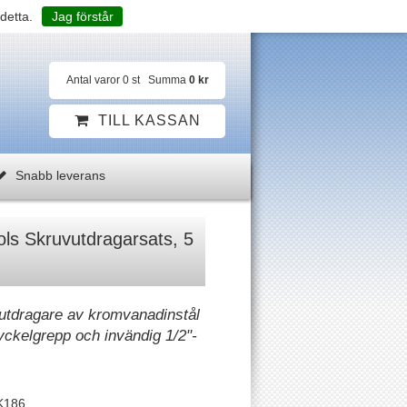
detta.
Jag förstår
Antal varor
0
st
Summa
0 kr
TILL KASSAN
Snabb leverans
ls Skruvutdragarsats, 5
utdragare av kromvanadinstål
ckelgrepp och invändig 1/2"-
K186