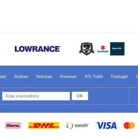
takt
Butiken
Verkstad
Annonser
AIS Trafik
Företaget
S
OK