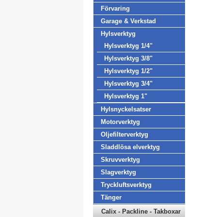
Förvaring
Garage & Verkstad
Hylsverktyg
Hylsverktyg 1/4"
Hylsverktyg 3/8"
Hylsverktyg 1/2"
Hylsverktyg 3/4"
Hylsverktyg 1"
Hylsnyckelsatser
Motorverktyg
Oljefilterverktyg
Sladdlösa elverktyg
Skruvverktyg
Slagverktyg
Tryckluftsverktyg
Tänger
Calix - Packline - Takboxar