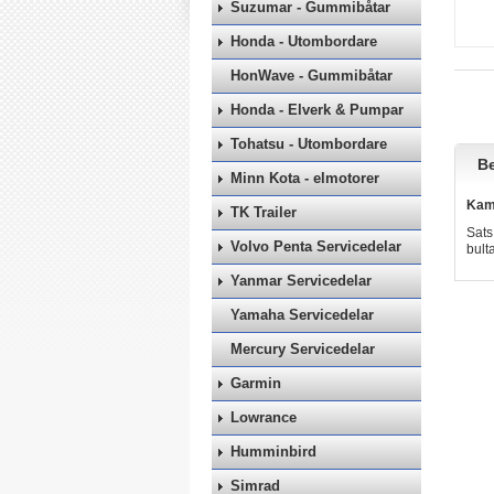
Suzumar - Gummibåtar
Honda - Utombordare
HonWave - Gummibåtar
Honda - Elverk & Pumpar
Tohatsu - Utombordare
Be
Minn Kota - elmotorer
Kama
TK Trailer
Sats
Volvo Penta Servicedelar
bult
Yanmar Servicedelar
Yamaha Servicedelar
Mercury Servicedelar
Garmin
Lowrance
Humminbird
Simrad