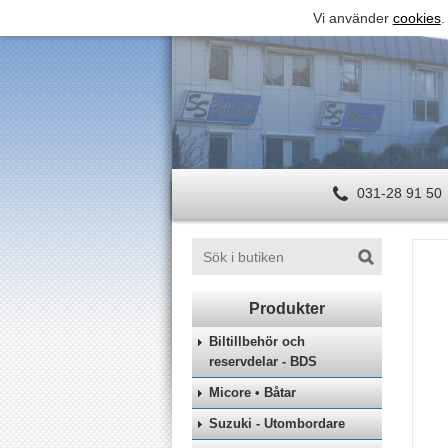
Vi använder
cookies
.
031-28 91 50
Biltillbehör och
reservdelar - BDS
Micore • Båtar
Suzuki - Utombordare