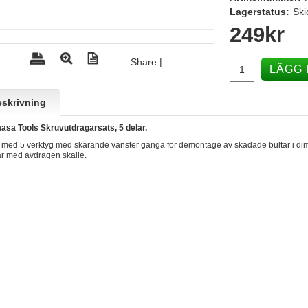
Lagerstatus:
Ski
249
kr
Share
|
LÄGG 
skrivning
sa Tools Skruvutdragarsats, 5 delar.
 med 5 verktyg med skärande vänster gänga för demontage av skadade bultar i dim
ar med avdragen skalle.