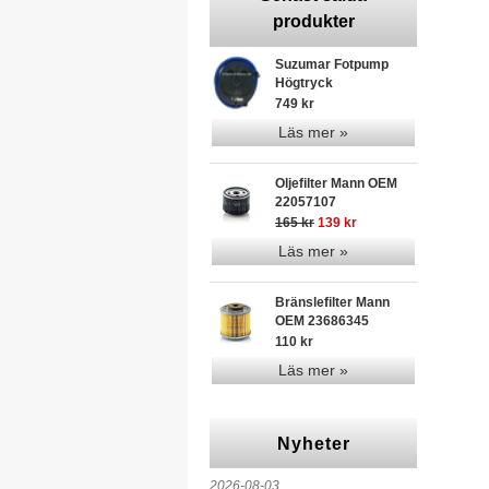
produkter
Suzumar Fotpump
Högtryck
749 kr
Läs mer »
Oljefilter Mann OEM
22057107
165 kr
139 kr
Läs mer »
Bränslefilter Mann
OEM 23686345
110 kr
Läs mer »
Nyheter
2026-08-03