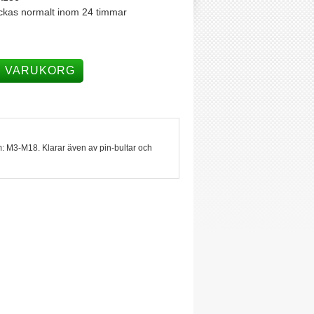
ckas normalt inom 24 timmar
I VARUKORG
: M3-M18. Klarar även av pin-bultar och