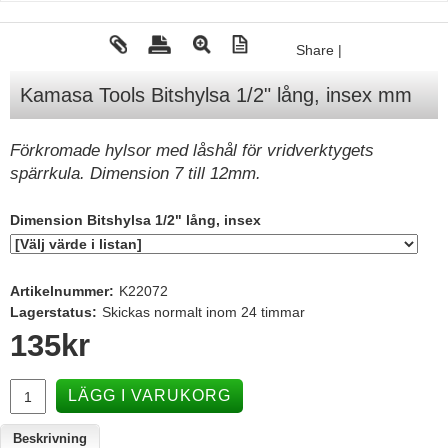
Tohatsu - Utombordare
Share
|
Minn Kota - elmotorer
Kamasa Tools Bitshylsa 1/2" lång, insex mm
TK Trailer
Volvo Penta Servicedelar
Förkromade hylsor med låshål för vridverktygets
Yanmar Servicedelar
spärrkula. Dimension 7 till 12mm.
Yamaha Servicedelar
Dimension Bitshylsa 1/2" lång, insex
Mercury Servicedelar
Garmin
Artikelnummer:
K22072
Lowrance
Lagerstatus:
Skickas normalt inom 24 timmar
135
kr
Humminbird
Simrad
LÄGG I VARUKORG
B&G
Båttillbehör
Beskrivning