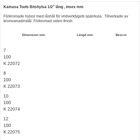
Kamasa Tools Bitshylsa 1/2" lång , insex mm
Hummertina
Förkromade hylsor med låshål för vridverktygets spärrkula.. Tillverkade av
Varta - Batterier
kromvanadinstål. Förkromad siden-finish.
Victron - Batteriladdare
Dimension mm
Längd mm
Best.nr.
CTEK - Batteriladdare
Webasto - Dieselvärmare
7
100
Kamasa Tools - Verktyg
K 22072
Calix - Packline - Takboxar
8
100
Thule - Takboxar
K 22073
Thule - Lasthållare
10
100
LAGERRENSING
K 22074
Begagnade Motorer & Båtar
12
100
K 22075