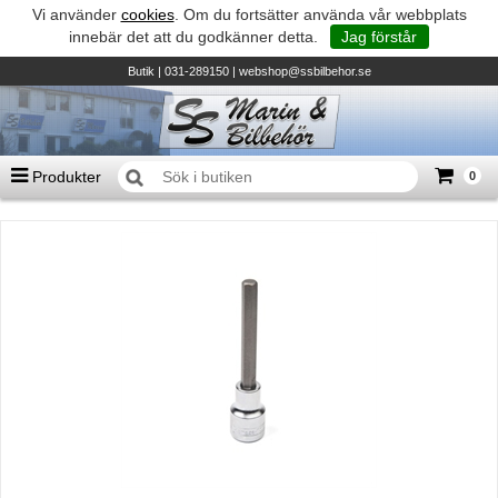
Vi använder
cookies
. Om du fortsätter använda vår webbplats
innebär det att du godkänner detta.
Jag förstår
Butik
| 031-289150 |
webshop@ssbilbehor.se
Produkter
0
Antal varor
0
st
Summa
0 kr
Biltillbehör och reservdelar - BDS
TILL KASSAN
Micore • Båtar
Suzuki - Utombordare
Suzumar - Gummibåtar
Honda - Utombordare
HonWave - Gummibåtar
Honda - Elverk & Pumpar