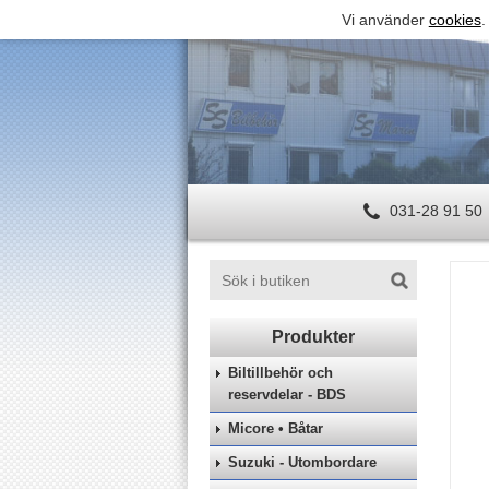
Vi använder
cookies
.
031-28 91 50
Biltillbehör och
reservdelar - BDS
Micore • Båtar
Suzuki - Utombordare