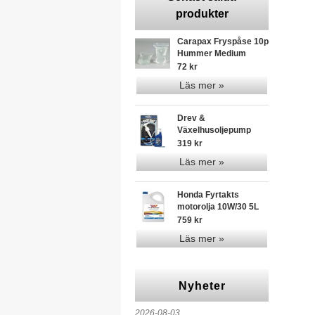
produkter
Carapax Fryspåse 10p
Hummer Medium
72 kr
Läs mer »
Drev &
Växelhusoljepump
319 kr
Läs mer »
Honda Fyrtakts
motorolja 10W/30 5L
759 kr
Läs mer »
Nyheter
2026-08-03