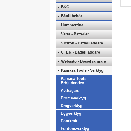
B&G
Båttillbehör
Hummertina
Varta - Batterier
Victron - Batteriladdare
CTEK - Batteriladdare
Webasto - Dieselvärmare
Kamasa Tools - Verktyg
Kamasa Tools
Erbjudanden
Avdragare
Bromsverktyg
Dragverktyg
Eggverktyg
Domkraft
Fordonsverktyg