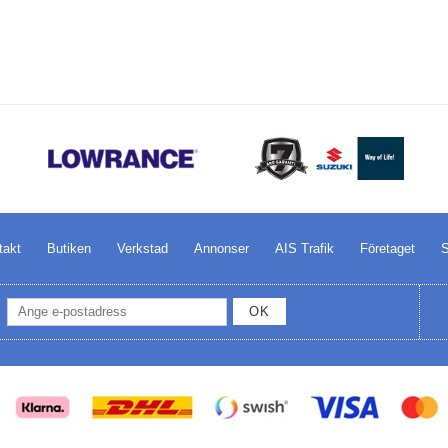
takt
Butiken
Verkstad
Annonser
AIS Trafik
Företaget
S
OK