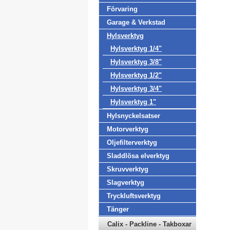
Förvaring
Garage & Verkstad
Hylsverktyg
Hylsverktyg 1/4"
Hylsverktyg 3/8"
Hylsverktyg 1/2"
Hylsverktyg 3/4"
Hylsverktyg 1"
Hylsnyckelsatser
Motorverktyg
Oljefilterverktyg
Sladdlösa elverktyg
Skruvverktyg
Slagverktyg
Tryckluftsverktyg
Tänger
Calix - Packline - Takboxar