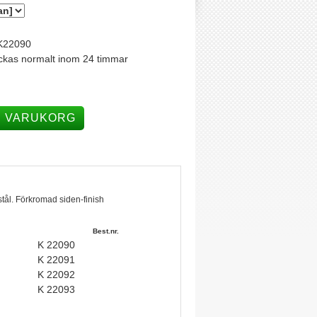
K22090
ckas normalt inom 24 timmar
I VARUKORG
tål. Förkromad siden-finish
Best.nr.
K 22090
K 22091
K 22092
K 22093