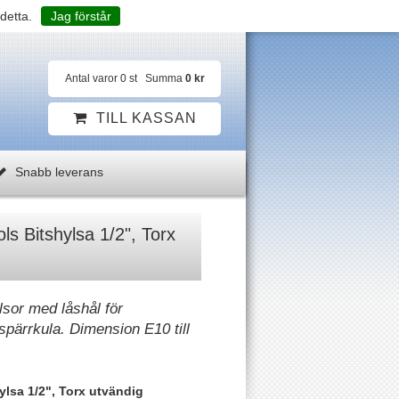
detta.
Jag förstår
Antal varor
0
st
Summa
0 kr
TILL KASSAN
Snabb leverans
s Bitshylsa 1/2", Torx
sor med låshål för
spärrkula. Dimension E10 till
lsa 1/2", Torx utvändig