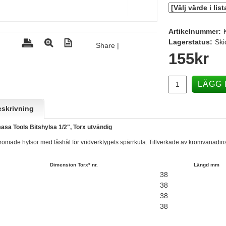
Artikelnummer:
Lagerstatus:
Ski
Share
|
155
kr
LÄGG 
skrivning
sa Tools Bitshylsa 1/2", Torx utvändig
romade hylsor med låshål för vridverktygets spärrkula. Tillverkade av kromvanadins
Dimension Torx* nr.
Längd mm
38
38
38
38