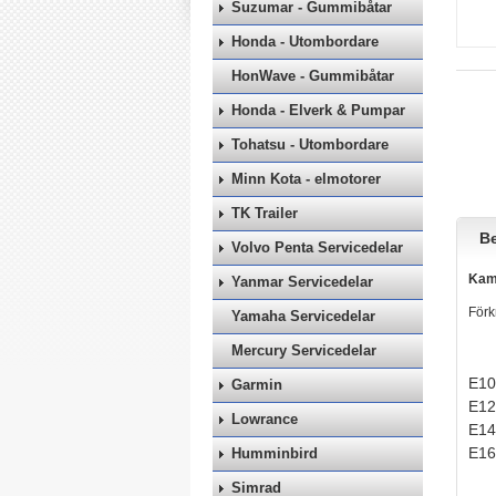
Suzumar - Gummibåtar
Honda - Utombordare
HonWave - Gummibåtar
Honda - Elverk & Pumpar
Tohatsu - Utombordare
Minn Kota - elmotorer
TK Trailer
Be
Volvo Penta Servicedelar
Kama
Yanmar Servicedelar
Förk
Yamaha Servicedelar
Mercury Servicedelar
E10
Garmin
E12
Lowrance
E14
E16
Humminbird
Simrad