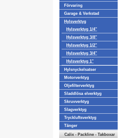
Förvaring
Garage & Verkstad
Hylsverktyg
Hylsverktyg 1/4"
Hylsverktyg 3/8"
Hylsverktyg 1/2"
Hylsverktyg 3/4"
Hylsverktyg 1"
Hylsnyckelsatser
Motorverktyg
Oljefilterverktyg
Sladdlösa elverktyg
Skruvverktyg
Slagverktyg
Tryckluftsverktyg
Tänger
Calix - Packline - Takboxar