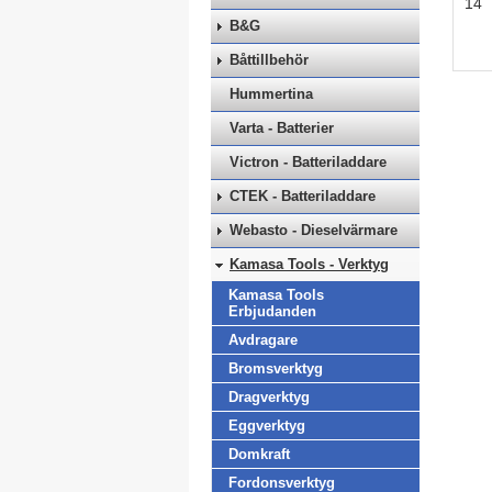
14
B&G
Båttillbehör
Hummertina
Varta - Batterier
Victron - Batteriladdare
CTEK - Batteriladdare
Webasto - Dieselvärmare
Kamasa Tools - Verktyg
Kamasa Tools
Erbjudanden
Avdragare
Bromsverktyg
Dragverktyg
Eggverktyg
Domkraft
Fordonsverktyg