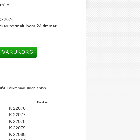
K22076
ckas normalt inom 24 timmar
I VARUKORG
tål. Förkromad siden-finish
Best.nr.
K 22076
K 22077
K 22078
K 22079
K 22080