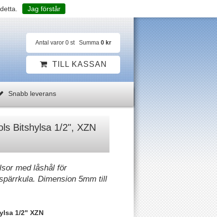
detta.
Jag förstår
Antal varor
0
st
Summa
0 kr
TILL KASSAN
Snabb leverans
s Bitshylsa 1/2", XZN
sor med låshål för
 spärrkula. Dimension 5mm till
ylsa 1/2" XZN