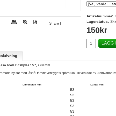
Artikelnummer:
Lagerstatus:
Ski
Share
|
150
kr
LÄGG 
skrivning
asa Tools Bitshylsa 1/2", XZN mm
romade hylsor med låshål för vridverktygets spärrkula. Tillverkade av kromvanadins
Dimension mm
Längd mm
53
53
53
53
53