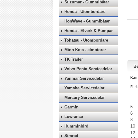
Suzumar - Gummibåtar
Honda - Utombordare
HonWave - Gummibåtar
Honda - Elverk & Pumpar
Tohatsu - Utombordare
Minn Kota - elmotorer
TK Trailer
Be
Volvo Penta Servicedelar
Kam
Yanmar Servicedelar
Förk
Yamaha Servicedelar
Mercury Servicedelar
5
Garmin
6
Lowrance
8
10
Humminbird
12
Simrad