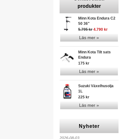
produkter
Minn Kota Endura C2
50 36"
5.795 kr
4.790 kr
Läs mer »
Minn Kota Tilt sats
Endura
175 kr
Läs mer »
Suzuki Växelhusolja
1L
225 kr
Läs mer »
Nyheter
2026-08-03