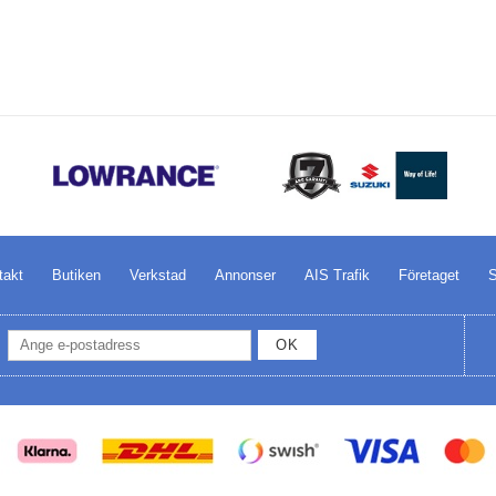
takt
Butiken
Verkstad
Annonser
AIS Trafik
Företaget
S
OK