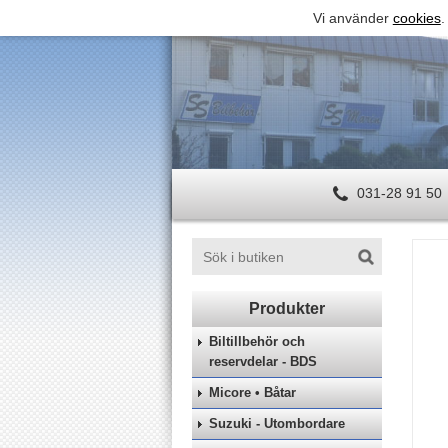
Vi använder
cookies
.
031-28 91 50
Biltillbehör och
reservdelar - BDS
Micore • Båtar
Suzuki - Utombordare