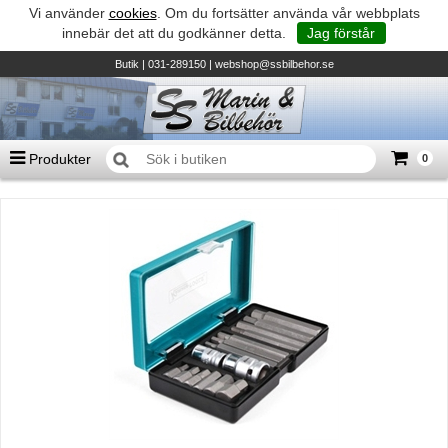
Vi använder
cookies
. Om du fortsätter använda vår webbplats
innebär det att du godkänner detta.
Jag förstår
Butik
| 031-289150 |
webshop@ssbilbehor.se
Produkter
0
Antal varor
0
st
Summa
0 kr
Biltillbehör och reservdelar - BDS
TILL KASSAN
Micore • Båtar
Suzuki - Utombordare
Suzumar - Gummibåtar
Honda - Utombordare
HonWave - Gummibåtar
Honda - Elverk & Pumpar