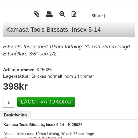
Tohatsu - Utombordare
Share
|
Minn Kota - elmotorer
Kamasa Tools Bitssats, Insex 5-14
TK Trailer
Volvo Penta Servicedelar
Bitssats Insex med 10mm fattning, 30 och 75mm längd.
Yanmar Servicedelar
Bitshållare 3/8" och 1/2".
Yamaha Servicedelar
Artikelnummer:
K25026
Mercury Servicedelar
Lagerstatus:
Skickas normalt inom 24 timmar
Garmin
398
kr
Lowrance
LÄGG I VARUKORG
Humminbird
Simrad
Beskrivning
B&G
Kamasa Tools Bitssats, Insex 5-14 - K 25026
Bitssats Insex med 10mm fattning, 30 och 75mm längd.
Båttillbehör