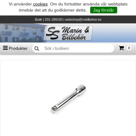
Vi använder
cookies
. Om du fortsätter använda vår webbplats
innebär det att du godkänner detta.
Jag förstår
Butik
| 031-289150 |
webshop@ssbilbehor.se
Produkter
0
Antal varor
0
st
Summa
0 kr
Biltillbehör och reservdelar - BDS
TILL KASSAN
Micore • Båtar
Suzuki - Utombordare
Suzumar - Gummibåtar
Honda - Utombordare
HonWave - Gummibåtar
Honda - Elverk & Pumpar