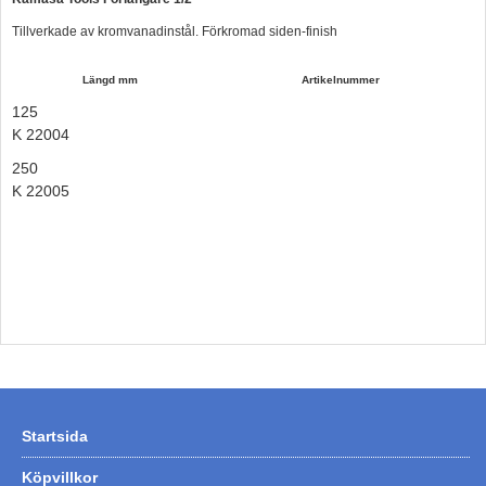
Hummertina
Tillverkade av kromvanadinstål. Förkromad siden-finish
Varta - Batterier
Längd mm
Artikelnummer
Victron - Batteriladdare
125
K 22004
CTEK - Batteriladdare
250
Webasto - Dieselvärmare
K 22005
Kamasa Tools - Verktyg
Calix - Packline - Takboxar
Thule - Takboxar
Thule - Lasthållare
LAGERRENSING
Begagnade Motorer & Båtar
Startsida
Köpvillkor