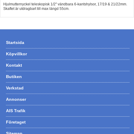
Hjulmutternyckel teleskopisk 1/2" vändbara 6-kantshylsor, 17/19 & 21/22mm.
Hummertina
Skaftet är utdragbart till max längd 55cm.
Varta - Batterier
Victron - Batteriladdare
CTEK - Batteriladdare
Startsida
Webasto - Dieselvärmare
Köpvillkor
Kamasa Tools - Verktyg
Kontakt
Calix - Packline - Takboxar
Butiken
Thule - Takboxar
Verkstad
Thule - Lasthållare
LAGERRENSING
Annonser
Begagnade Motorer & Båtar
AIS Trafik
Företaget
Sitemap