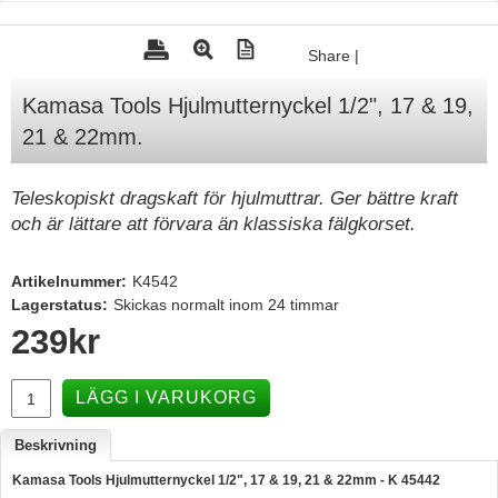
Tohatsu - Utombordare
Share
|
Minn Kota - elmotorer
Kamasa Tools Hjulmutternyckel 1/2", 17 & 19,
TK Trailer
21 & 22mm.
Volvo Penta Servicedelar
Yanmar Servicedelar
Teleskopiskt dragskaft för hjulmuttrar. Ger bättre kraft
och är lättare att förvara än klassiska fälgkorset.
Yamaha Servicedelar
Mercury Servicedelar
Artikelnummer:
K4542
Garmin
Lagerstatus:
Skickas normalt inom 24 timmar
239
kr
Lowrance
Humminbird
LÄGG I VARUKORG
Simrad
Beskrivning
B&G
Kamasa Tools Hjulmutternyckel 1/2", 17 & 19, 21 & 22mm - K 45442
Båttillbehör