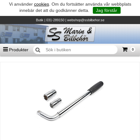
Vi använder
cookies
. Om du fortsätter använda vår webbplats
innebär det att du godkänner detta.
Jag förstår
Butik
| 031-289150 |
webshop@ssbilbehor.se
Produkter
0
Antal varor
0
st
Summa
0 kr
Biltillbehör och reservdelar - BDS
TILL KASSAN
Micore • Båtar
Suzuki - Utombordare
Suzumar - Gummibåtar
Honda - Utombordare
HonWave - Gummibåtar
Honda - Elverk & Pumpar