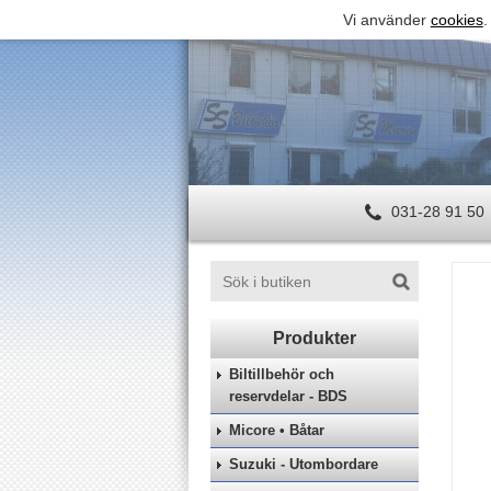
Vi använder
cookies
.
031-28 91 50
Biltillbehör och
reservdelar - BDS
Micore • Båtar
Suzuki - Utombordare