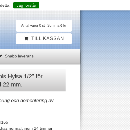
detta.
Jag förstår
Antal varor
0
st
Summa
0 kr
TILL KASSAN
Snabb leverans
s Hylsa 1/2" för
d 22 mm.
ering och demontering av
K165
ckas normalt inom 24 timmar