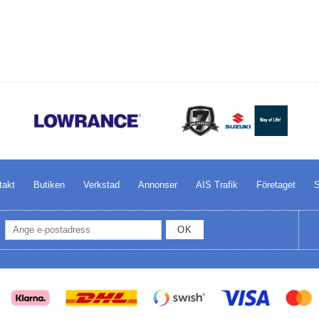
takt
Butiken
Verkstad
Annonser
AIS Trafik
Företaget
S
OK