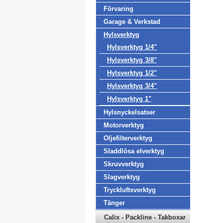
Förvaring
Garage & Verkstad
Hylsverktyg
Hylsverktyg 1/4"
Hylsverktyg 3/8"
Hylsverktyg 1/2"
Hylsverktyg 3/4"
Hylsverktyg 1"
Hylsnyckelsatser
Motorverktyg
Oljefilterverktyg
Sladdlösa elverktyg
Skruvverktyg
Slagverktyg
Tryckluftsverktyg
Tänger
Calix - Packline - Takboxar