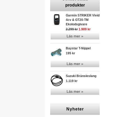
produkter
Garmin STRIKER Vivid
4cv & GT20-TM
Ekolodsgivare
2.299 kr
1.989 kr
Läs mer »
Baystar T-Nippel
195 kr
Läs mer »
Suzuki Bränsleslang
1.119 kr
Läs mer »
Nyheter