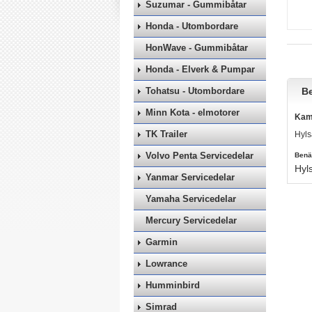
Suzumar - Gummibåtar
Honda - Utombordare
HonWave - Gummibåtar
Honda - Elverk & Pumpar
Tohatsu - Utombordare
Be
Minn Kota - elmotorer
Kama
TK Trailer
Hyls
Volvo Penta Servicedelar
Benä
Hyl
Yanmar Servicedelar
Yamaha Servicedelar
Mercury Servicedelar
Garmin
Lowrance
Humminbird
Simrad