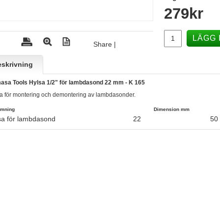
279
kr
LÄGG 
Share
|
skrivning
sa Tools Hylsa 1/2" för lambdasond 22 mm - K 165
a för montering och demontering av lambdasonder.
mning
Dimension mm
sa för lambdasond
22
50