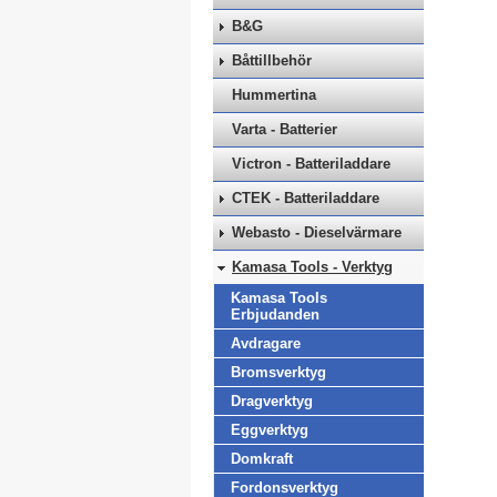
B&G
Båttillbehör
Hummertina
Varta - Batterier
Victron - Batteriladdare
CTEK - Batteriladdare
Webasto - Dieselvärmare
Kamasa Tools - Verktyg
Kamasa Tools
Erbjudanden
Avdragare
Bromsverktyg
Dragverktyg
Eggverktyg
Domkraft
Fordonsverktyg