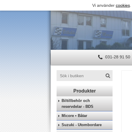
Vi använder
cookies
.
031-28 91 50
Biltillbehör och
reservdelar - BDS
Micore • Båtar
Suzuki - Utombordare