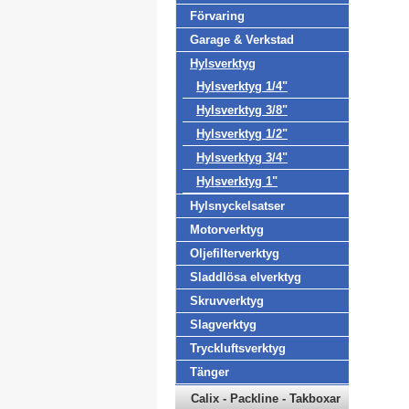
Förvaring
Garage & Verkstad
Hylsverktyg
Hylsverktyg 1/4"
Hylsverktyg 3/8"
Hylsverktyg 1/2"
Hylsverktyg 3/4"
Hylsverktyg 1"
Hylsnyckelsatser
Motorverktyg
Oljefilterverktyg
Sladdlösa elverktyg
Skruvverktyg
Slagverktyg
Tryckluftsverktyg
Tänger
Calix - Packline - Takboxar