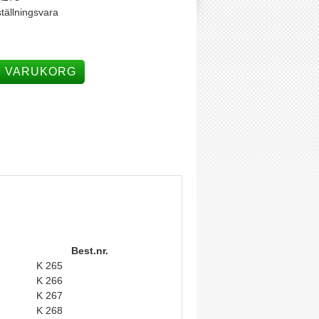
tällningsvara
I VARUKORG
Best.nr.
K 265
K 266
K 267
K 268