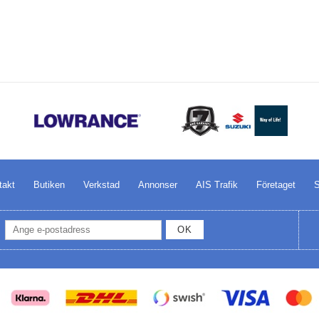
takt
Butiken
Verkstad
Annonser
AIS Trafik
Företaget
S
OK