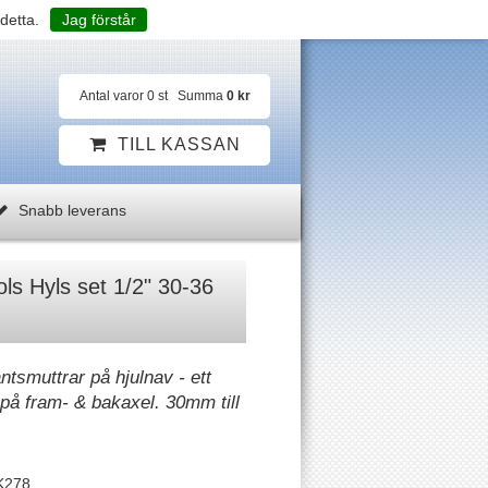
detta.
Jag förstår
Antal varor
0
st
Summa
0 kr
TILL KASSAN
Snabb leverans
s Hyls set 1/2" 30-36
ntsmuttrar på hjulnav - ett
på fram- & bakaxel. 30mm till
K278