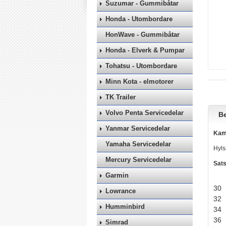
Suzumar - Gummibåtar
Honda - Utombordare
HonWave - Gummibåtar
Honda - Elverk & Pumpar
Tohatsu - Utombordare
Minn Kota - elmotorer
TK Trailer
Volvo Penta Servicedelar
Be
Yanmar Servicedelar
Kama
Yamaha Servicedelar
Hyls
Mercury Servicedelar
Sats
Garmin
30
Lowrance
3
Humminbird
34
36
Simrad