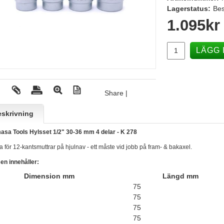
Lagerstatus:
Bes
1.095
kr
LÄGG 
Share
|
skrivning
sa Tools Hylsset 1/2" 30-36 mm 4 delar - K 278
a för 12-kantsmuttrar på hjulnav - ett måste vid jobb på fram- & bakaxel.
en innehåller:
Dimension mm
Längd mm
75
2
75
75
75