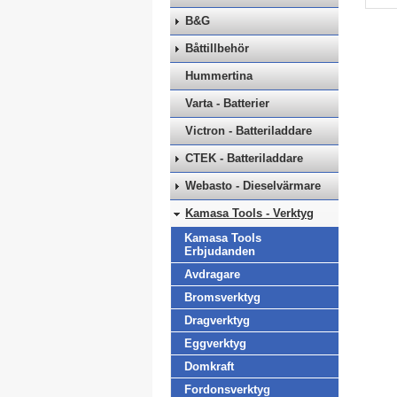
B&G
Båttillbehör
Hummertina
Varta - Batterier
Victron - Batteriladdare
CTEK - Batteriladdare
Webasto - Dieselvärmare
Kamasa Tools - Verktyg
Kamasa Tools
Erbjudanden
Avdragare
Bromsverktyg
Dragverktyg
Eggverktyg
Domkraft
Fordonsverktyg