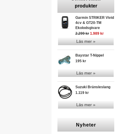
produkter
Garmin STRIKER Vivid
4cv & GT20-TM
Ekolodsgivare
2.299 kr
1.989 kr
Läs mer »
Baystar T-Nippel
195 kr
Läs mer »
Suzuki Bränsleslang
1.119 kr
Läs mer »
Nyheter