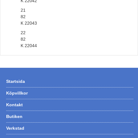
K 22042
21
82
K 22043
22
82
K 22044
Startsida
Köpvillkor
Kontakt
Butiken
Verkstad