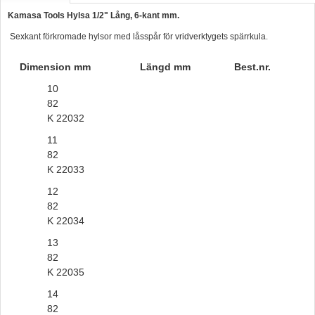
Kamasa Tools Hylsa 1/2" Lång, 6-kant mm.
Hummertina
Sexkant förkromade hylsor med låsspår för vridverktygets spärrkula.
Varta - Batterier
Victron - Batteriladdare
Dimension mm
Längd mm
Best.nr.
10
CTEK - Batteriladdare
82
Webasto - Dieselvärmare
K 22032
Kamasa Tools - Verktyg
11
82
Calix - Packline - Takboxar
K 22033
Thule - Takboxar
12
82
Thule - Lasthållare
K 22034
LAGERRENSING
13
Begagnade Motorer & Båtar
82
K 22035
14
82