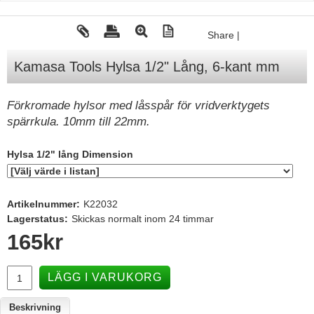
Tohatsu - Utombordare
Share
|
Minn Kota - elmotorer
Kamasa Tools Hylsa 1/2" Lång, 6-kant mm
TK Trailer
Volvo Penta Servicedelar
Förkromade hylsor med låsspår för vridverktygets
Yanmar Servicedelar
spärrkula. 10mm till 22mm.
Yamaha Servicedelar
Hylsa 1/2" lång Dimension
Mercury Servicedelar
Garmin
Artikelnummer:
K22032
Lowrance
Lagerstatus:
Skickas normalt inom 24 timmar
165
kr
Humminbird
Simrad
LÄGG I VARUKORG
B&G
Båttillbehör
Beskrivning