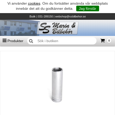
Vi använder
cookies
. Om du fortsätter använda vår webbplats
innebär det att du godkänner detta.
Jag förstår
Butik
| 031-289150 |
webshop@ssbilbehor.se
Produkter
0
Antal varor
0
st
Summa
0 kr
Biltillbehör och reservdelar - BDS
TILL KASSAN
Micore • Båtar
Suzuki - Utombordare
Suzumar - Gummibåtar
Honda - Utombordare
HonWave - Gummibåtar
Honda - Elverk & Pumpar