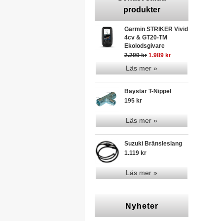
produkter
Garmin STRIKER Vivid
4cv & GT20-TM
Ekolodsgivare
2.299 kr
1.989 kr
Läs mer »
Baystar T-Nippel
195 kr
Läs mer »
Suzuki Bränsleslang
1.119 kr
Läs mer »
Nyheter