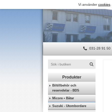
Vi använder
cookies
.
031-28 91 50
Biltillbehör och
reservdelar - BDS
Micore • Båtar
Suzuki - Utombordare