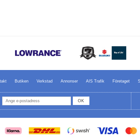
takt
Butiken
Verkstad
Annonser
AIS Trafik
Företaget
S
OK