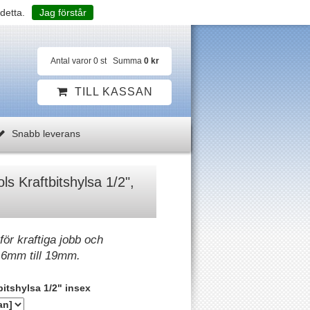
detta.
Jag förstår
Antal varor
0
st
Summa
0 kr
TILL KASSAN
Snabb leverans
s Kraftbitshylsa 1/2",
för kraftiga jobb och
 6mm till 19mm.
itshylsa 1/2" insex