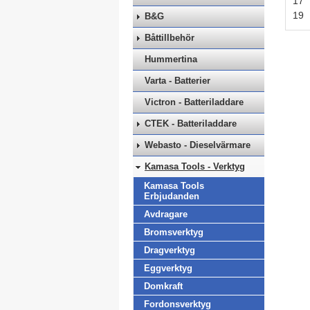
17
19
B&G
Båttillbehör
Hummertina
Varta - Batterier
Victron - Batteriladdare
CTEK - Batteriladdare
Webasto - Dieselvärmare
Kamasa Tools - Verktyg
Kamasa Tools
Erbjudanden
Avdragare
Bromsverktyg
Dragverktyg
Eggverktyg
Domkraft
Fordonsverktyg