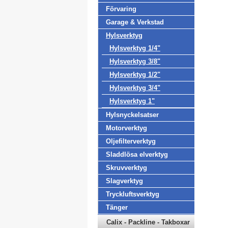
Förvaring
Garage & Verkstad
Hylsverktyg
Hylsverktyg 1/4"
Hylsverktyg 3/8"
Hylsverktyg 1/2"
Hylsverktyg 3/4"
Hylsverktyg 1"
Hylsnyckelsatser
Motorverktyg
Oljefilterverktyg
Sladdlösa elverktyg
Skruvverktyg
Slagverktyg
Tryckluftsverktyg
Tänger
Calix - Packline - Takboxar