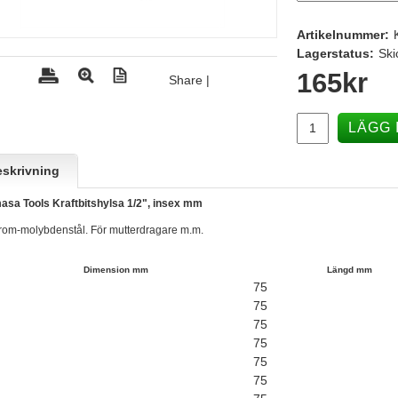
Artikelnummer:
Lagerstatus:
Ski
165
kr
Share
|
LÄGG 
skrivning
sa Tools Kraftbitshylsa 1/2", insex mm
rom-molybdenstål. För mutterdragare m.m.
Dimension mm
Längd mm
75
75
75
75
75
75