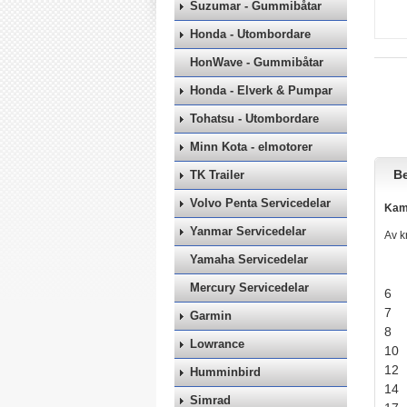
Suzumar - Gummibåtar
Honda - Utombordare
HonWave - Gummibåtar
Honda - Elverk & Pumpar
Tohatsu - Utombordare
Minn Kota - elmotorer
Be
TK Trailer
Volvo Penta Servicedelar
Kama
Yanmar Servicedelar
Av k
Yamaha Servicedelar
Mercury Servicedelar
6
7
Garmin
8
Lowrance
10
12
Humminbird
14
Simrad