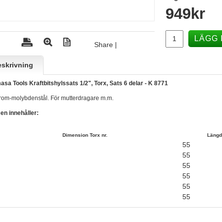
949
kr
LÄGG 
Share
|
skrivning
sa Tools Kraftbitshylssats 1/2", Torx, Sats 6 delar - K 8771
rom-molybdenstål. För mutterdragare m.m.
en innehåller:
Dimension Torx nr.
Längd
55
55
55
55
55
55