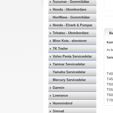
Suzumar - Gummibåtar
Honda - Utombordare
HonWave - Gummibåtar
Honda - Elverk & Pumpar
Tohatsu - Utombordare
Be
Minn Kota - elmotorer
Kama
TK Trailer
Av k
Volvo Penta Servicedelar
Sats
Yanmar Servicedelar
Yamaha Servicedelar
T40
T45
Mercury Servicedelar
T50
Garmin
T55
T60
Lowrance
T70
Humminbird
Simrad