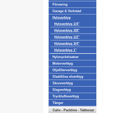
Förvaring
Garage & Verkstad
Hylsverktyg
Hylsverktyg 1/4"
Hylsverktyg 3/8"
Hylsverktyg 1/2"
Hylsverktyg 3/4"
Hylsverktyg 1"
Hylsnyckelsatser
Motorverktyg
Oljefilterverktyg
Sladdlösa elverktyg
Skruvverktyg
Slagverktyg
Tryckluftsverktyg
Tänger
Calix - Packline - Takboxar