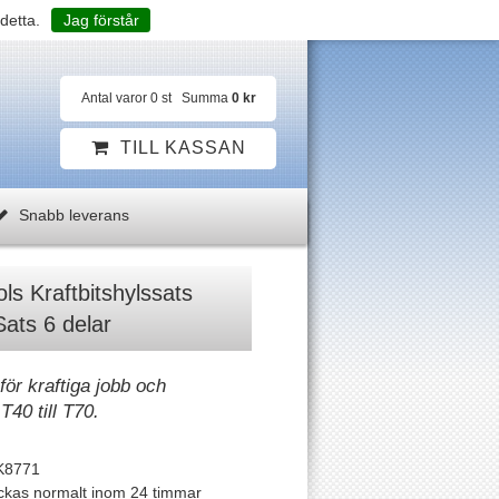
detta.
Jag förstår
Antal varor
0
st
Summa
0 kr
TILL KASSAN
Snabb leverans
s Kraftbitshylssats
Sats 6 delar
för kraftiga jobb och
T40 till T70.
K8771
ckas normalt inom 24 timmar