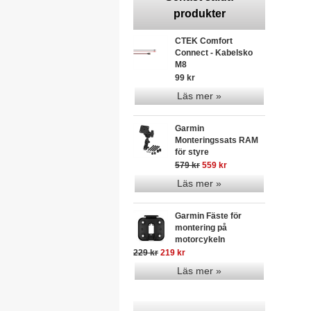
produkter
CTEK Comfort
Connect - Kabelsko
M8
99 kr
Läs mer »
Garmin
Monteringssats RAM
för styre
579 kr
559 kr
Läs mer »
Garmin Fäste för
montering på
motorcykeln
229 kr
219 kr
Läs mer »