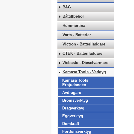
B&G
Båttillbehör
Hummertina
Varta - Batterier
Victron - Batteriladdare
CTEK - Batteriladdare
Webasto - Dieselvärmare
Kamasa Tools - Verktyg
Kamasa Tools
Erbjudanden
Avdragare
Bromsverktyg
Dragverktyg
Eggverktyg
Domkraft
Fordonsverktyg