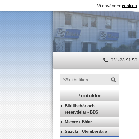
Vi använder
cookies
.
031-28 91 50
Biltillbehör och
reservdelar - BDS
Micore • Båtar
Suzuki - Utombordare