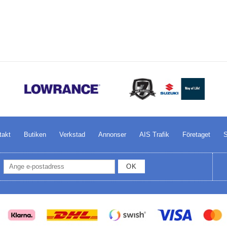
takt
Butiken
Verkstad
Annonser
AIS Trafik
Företaget
S
OK