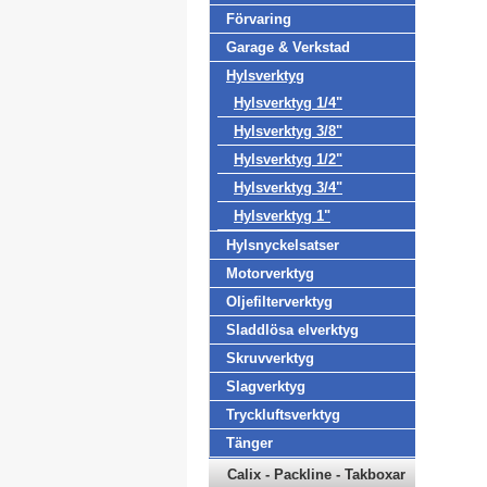
Förvaring
Garage & Verkstad
Hylsverktyg
Hylsverktyg 1/4"
Hylsverktyg 3/8"
Hylsverktyg 1/2"
Hylsverktyg 3/4"
Hylsverktyg 1"
Hylsnyckelsatser
Motorverktyg
Oljefilterverktyg
Sladdlösa elverktyg
Skruvverktyg
Slagverktyg
Tryckluftsverktyg
Tänger
Calix - Packline - Takboxar