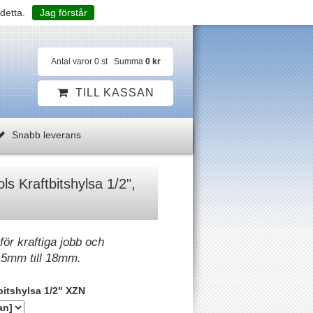
detta.
Jag förstår
Antal varor
0
st
Summa
0 kr
TILL KASSAN
Snabb leverans
s Kraftbitshylsa 1/2",
för kraftiga jobb och
 5mm till 18mm.
bitshylsa 1/2" XZN