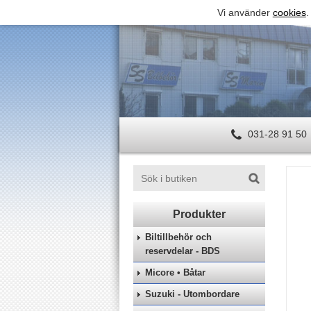
Vi använder
cookies
.
031-28 91 50
Biltillbehör och
reservdelar - BDS
Micore • Båtar
Suzuki - Utombordare