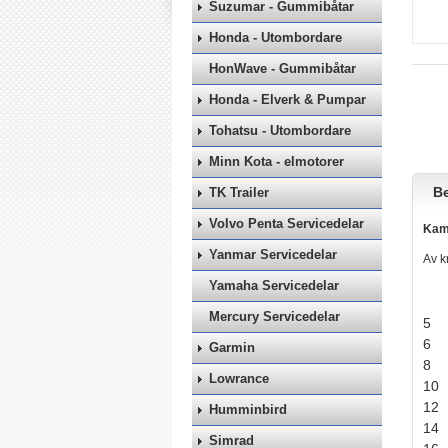
Suzumar - Gummibåtar
Honda - Utombordare
HonWave - Gummibåtar
Honda - Elverk & Pumpar
Tohatsu - Utombordare
Minn Kota - elmotorer
Be
TK Trailer
Volvo Penta Servicedelar
Kama
Yanmar Servicedelar
Av k
Yamaha Servicedelar
Mercury Servicedelar
5
6
Garmin
8
Lowrance
10
12
Humminbird
14
Simrad