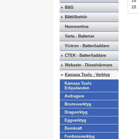
16
18
B&G
Båttillbehör
Hummertina
Varta - Batterier
Victron - Batteriladdare
CTEK - Batteriladdare
Webasto - Dieselvärmare
Kamasa Tools - Verktyg
Kamasa Tools
Erbjudanden
Avdragare
Bromsverktyg
Dragverktyg
Eggverktyg
Domkraft
Fordonsverktyg