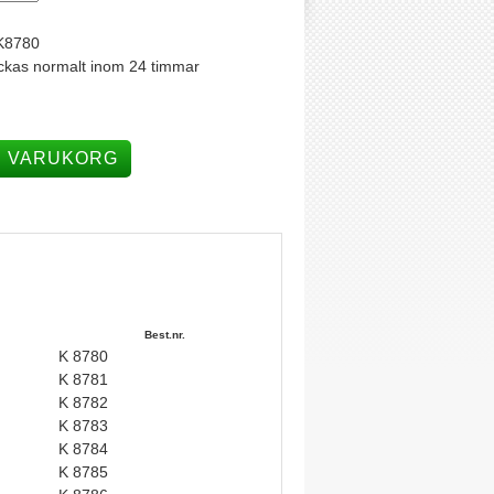
K8780
ckas normalt inom 24 timmar
I VARUKORG
Best.nr.
K 8780
K 8781
K 8782
K 8783
K 8784
K 8785