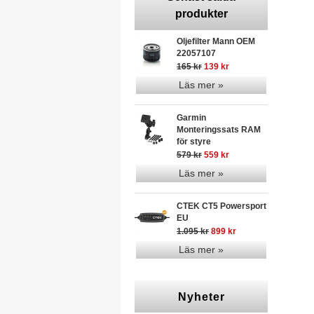
produkter
Oljefilter Mann OEM
22057107
165 kr
139 kr
Läs mer »
Garmin
Monteringssats RAM
för styre
579 kr
559 kr
Läs mer »
CTEK CT5 Powersport
EU
1.095 kr
899 kr
Läs mer »
Nyheter