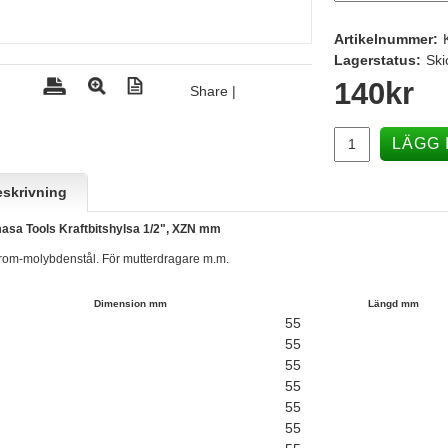
Artikelnummer:
Lagerstatus:
Ski
140
kr
Share
|
LÄGG 
skrivning
sa Tools Kraftbitshylsa 1/2", XZN mm
rom-molybdenstål. För mutterdragare m.m.
Dimension mm
Längd mm
55
55
55
55
55
55