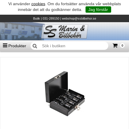
Vi använder
cookies
. Om du fortsätter använda vår webbplats
innebär det att du godkänner detta.
Jag förstår
Butik
| 031-289150 |
webshop@ssbilbehor.se
Produkter
0
Antal varor
0
st
Summa
0 kr
Biltillbehör och reservdelar - BDS
TILL KASSAN
Micore • Båtar
Suzuki - Utombordare
Suzumar - Gummibåtar
Honda - Utombordare
HonWave - Gummibåtar
Honda - Elverk & Pumpar