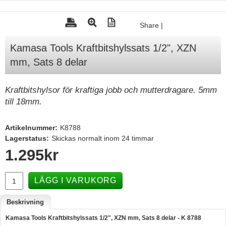
Tohatsu - Utombordare
Share
|
Minn Kota - elmotorer
Kamasa Tools Kraftbitshylssats 1/2", XZN
TK Trailer
mm, Sats 8 delar
Volvo Penta Servicedelar
Yanmar Servicedelar
Kraftbitshylsor för kraftiga jobb och mutterdragare. 5mm
till 18mm.
Yamaha Servicedelar
Mercury Servicedelar
Artikelnummer:
K8788
Garmin
Lagerstatus:
Skickas normalt inom 24 timmar
1.295
kr
Lowrance
Humminbird
LÄGG I VARUKORG
Simrad
Beskrivning
B&G
Kamasa Tools Kraftbitshylssats 1/2", XZN mm, Sats 8 delar - K 8788
Båttillbehör