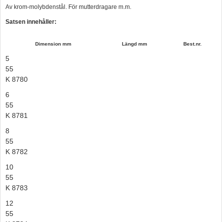
Av krom-molybdenstål. För mutterdragare m.m.
Hummertina
Satsen innehåller:
Varta - Batterier
Dimension mm
Längd mm
Best.nr.
Victron - Batteriladdare
5
CTEK - Batteriladdare
55
K 8780
Webasto - Dieselvärmare
6
Kamasa Tools - Verktyg
55
Calix - Packline - Takboxar
K 8781
Thule - Takboxar
8
55
Thule - Lasthållare
K 8782
LAGERRENSING
10
55
Begagnade Motorer & Båtar
K 8783
12
55