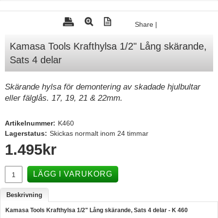
Tohatsu - Utombordare
Share
|
Minn Kota - elmotorer
Kamasa Tools Krafthylsa 1/2" Lång skärande,
TK Trailer
Sats 4 delar
Volvo Penta Servicedelar
Yanmar Servicedelar
Skärande hylsa för demontering av skadade hjulbultar
eller fälglås. 17, 19, 21 & 22mm.
Yamaha Servicedelar
Mercury Servicedelar
Artikelnummer:
K460
Garmin
Lagerstatus:
Skickas normalt inom 24 timmar
1.495
kr
Lowrance
Humminbird
LÄGG I VARUKORG
Simrad
Beskrivning
B&G
Kamasa Tools Krafthylsa 1/2" Lång skärande, Sats 4 delar - K 460
Båttillbehör