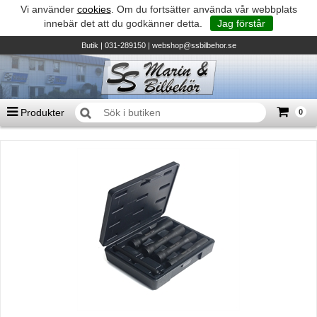
Vi använder
cookies
. Om du fortsätter använda vår webbplats
innebär det att du godkänner detta.
Jag förstår
Butik
| 031-289150 |
webshop@ssbilbehor.se
Produkter
0
Antal varor
0
st
Summa
0 kr
Biltillbehör och reservdelar - BDS
TILL KASSAN
Micore • Båtar
Suzuki - Utombordare
Suzumar - Gummibåtar
Honda - Utombordare
HonWave - Gummibåtar
Honda - Elverk & Pumpar