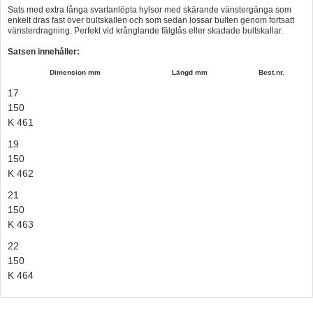
Sats med extra långa svartanlöpta hylsor med skärande vänstergänga som
Hummertina
enkelt dras fast över bultskallen och som sedan lossar bulten genom fortsatt
vänsterdragning. Perfekt vid krånglande fälglås eller skadade bultskallar.
Varta - Batterier
Satsen innehåller:
Victron - Batteriladdare
Dimension mm
Längd mm
Best.nr.
CTEK - Batteriladdare
17
150
Webasto - Dieselvärmare
K 461
Kamasa Tools - Verktyg
19
150
Calix - Packline - Takboxar
K 462
Thule - Takboxar
21
Thule - Lasthållare
150
K 463
LAGERRENSING
22
Begagnade Motorer & Båtar
150
K 464