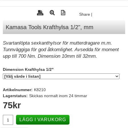
Tohatsu - Utombordare
Share
|
Minn Kota - elmotorer
Kamasa Tools Krafthylsa 1/2", mm
TK Trailer
Volvo Penta Servicedelar
Svartanlöpta sexkanthylsor för mutterdragare m.m.
Yanmar Servicedelar
Tunnväggiga för god åtkomlighet. Avsedda för moment
upp till 700 Nm. Dimension 10mm till 32mm.
Yamaha Servicedelar
Mercury Servicedelar
Dimension Krafthylsa 1/2"
Garmin
Lowrance
Artikelnummer:
K8210
Lagerstatus:
Skickas normalt inom 24 timmar
Humminbird
75
kr
Simrad
B&G
LÄGG I VARUKORG
Båttillbehör