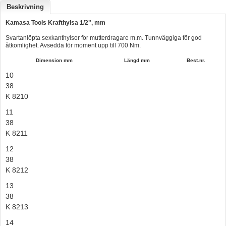
Beskrivning
Hummertina
Kamasa Tools Krafthylsa 1/2", mm
Varta - Batterier
Svartanlöpta sexkanthylsor för mutterdragare m.m. Tunnväggiga för god
åtkomlighet. Avsedda för moment upp till 700 Nm.
Victron - Batteriladdare
Dimension mm
Längd mm
Best.nr.
CTEK - Batteriladdare
10
Webasto - Dieselvärmare
38
K 8210
Kamasa Tools - Verktyg
11
Calix - Packline - Takboxar
38
Thule - Takboxar
K 8211
12
Thule - Lasthållare
38
LAGERRENSING
K 8212
Begagnade Motorer & Båtar
13
38
K 8213
14