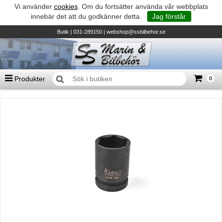
Vi använder
cookies
. Om du fortsätter använda vår webbplats
innebär det att du godkänner detta.
Jag förstår
Butik
| 031-289150 |
webshop@ssbilbehor.se
Produkter
0
Antal varor
0
st
Summa
0 kr
Biltillbehör och reservdelar - BDS
TILL KASSAN
Micore • Båtar
Suzuki - Utombordare
Suzumar - Gummibåtar
Honda - Utombordare
HonWave - Gummibåtar
Honda - Elverk & Pumpar