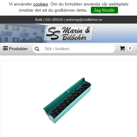
Vi använder
cookies
. Om du fortsätter använda vår webbplats
innebär det att du godkänner detta.
Jag förstår
Butik
| 031-289150 |
webshop@ssbilbehor.se
Produkter
0
Antal varor
0
st
Summa
0 kr
Biltillbehör och reservdelar - BDS
TILL KASSAN
Micore • Båtar
Suzuki - Utombordare
Suzumar - Gummibåtar
Honda - Utombordare
HonWave - Gummibåtar
Honda - Elverk & Pumpar