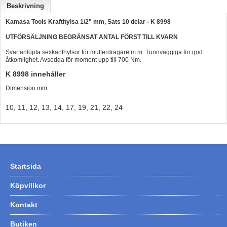
Beskrivning
Hummertina
Kamasa Tools Krafthylsa 1/2" mm, Sats 10 delar - K 8998
Varta - Batterier
UTFÖRSÄLJNING BEGRÄNSAT ANTAL FÖRST TILL KVARN
Victron - Batteriladdare
Svartanlöpta sexkanthylsor för mutterdragare m.m. Tunnväggiga för god
åtkomlighet. Avsedda för moment upp till 700 Nm.
CTEK - Batteriladdare
K 8998 innehåller
Webasto - Dieselvärmare
Dimension mm
Kamasa Tools - Verktyg
10, 11, 12, 13, 14, 17, 19, 21, 22, 24
Calix - Packline - Takboxar
Thule - Takboxar
Thule - Lasthållare
Startsida
LAGERRENSING
Begagnade Motorer & Båtar
Köpvillkor
Kontakt
Butiken