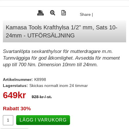
Tohatsu - Utombordare
Share
|
Minn Kota - elmotorer
Kamasa Tools Krafthylsa 1/2" mm, Sats 10-
TK Trailer
24mm - UTFÖRSÄLJNING
Volvo Penta Servicedelar
Yanmar Servicedelar
Svartanlöpta sexkanthylsor för mutterdragare m.m.
Tunnväggiga för god åtkomlighet. Avsedda för moment
Yamaha Servicedelar
upp till 700 Nm. Dimension 10mm till 24mm.
Mercury Servicedelar
Garmin
Artikelnummer:
K8998
Lagerstatus:
Skickas normalt inom 24 timmar
Lowrance
649
kr
928 kr
/ st.
Humminbird
Simrad
Rabatt
30%
B&G
LÄGG I VARUKORG
Båttillbehör