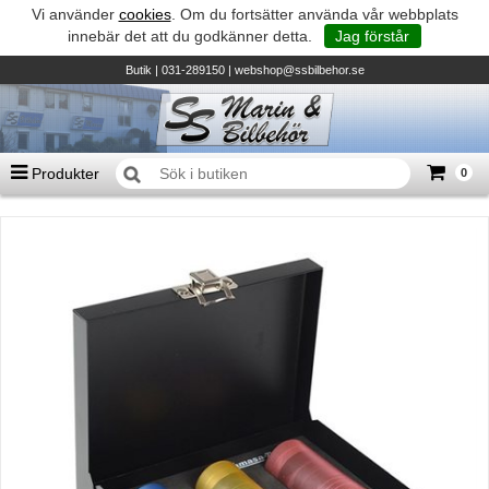
Vi använder
cookies
. Om du fortsätter använda vår webbplats
innebär det att du godkänner detta.
Jag förstår
Butik
| 031-289150 |
webshop@ssbilbehor.se
Produkter
0
Antal varor
0
st
Summa
0 kr
Biltillbehör och reservdelar - BDS
TILL KASSAN
Micore • Båtar
Suzuki - Utombordare
Suzumar - Gummibåtar
Honda - Utombordare
HonWave - Gummibåtar
Honda - Elverk & Pumpar