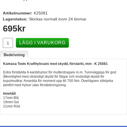
Hummertina
Artikelnummer:
K25081
Varta - Batterier
Lagerstatus:
Skickas normalt inom 24 timmar
695
kr
Victron - Batteriladdare
CTEK - Batteriladdare
LÄGG I VARUKORG
Webasto - Dieselvärmare
Beskrivning
Kamasa Tools - Verktyg
Kamasa Tools Krafthylssats med skydd, förstärkt, mm - K 25081
Calix - Packline - Takboxar
Extra förstärkta 6-kantshylsor för mutterdragare m.m. Tunnväggiga för god
Thule - Takboxar
åtkomlighet med utvändigt skydd för fälgar och invändigt skydd för
kupolmuttrar. Avsedda för moment upp till 700 Nm. Överlägsen slitstyrka
Thule - Lasthållare
jämfört med hylsor utan förstärkningsring.
LAGERRENSING
Innehåll
17mm Blå
19mm Gul
Begagnade Motorer & Båtar
21mm Röd