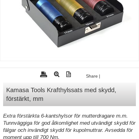
Tohatsu - Utombordare
Minn Kota - elmotorer
TK Trailer
Volvo Penta Servicedelar
Yanmar Servicedelar
Yamaha Servicedelar
Mercury Servicedelar
Share
|
Garmin
Kamasa Tools Krafthylssats med skydd,
Lowrance
förstärkt, mm
Humminbird
Simrad
Extra förstärkta 6-kantshylsor för mutterdragare m.m.
Tunnväggiga för god åtkomlighet med utvändigt skydd för
B&G
fälgar och invändigt skydd för kupolmuttrar. Avsedda för
Båttillbehör
moment upp till 700 Nm.