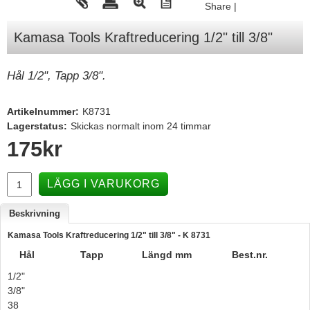
Share
|
Tohatsu - Utombordare
Kamasa Tools Kraftreducering 1/2" till 3/8"
Minn Kota - elmotorer
TK Trailer
Hål 1/2", Tapp 3/8".
Volvo Penta Servicedelar
Artikelnummer:
K8731
Yanmar Servicedelar
Lagerstatus:
Skickas normalt inom 24 timmar
Yamaha Servicedelar
175
kr
Mercury Servicedelar
LÄGG I VARUKORG
Garmin
Lowrance
Beskrivning
Humminbird
Kamasa Tools Kraftreducering 1/2" till 3/8" - K 8731
Hål
Tapp
Längd mm
Best.nr.
Simrad
1/2"
B&G
3/8"
Båttillbehör
38