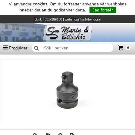
Vi använder
cookies
. Om du fortsätter använda vår webbplats
innebär det att du godkänner detta.
Jag förstår
Butik
| 031-289150 |
webshop@ssbilbehor.se
Produkter
0
Antal varor
0
st
Summa
0 kr
Biltillbehör och reservdelar - BDS
TILL KASSAN
Micore • Båtar
Suzuki - Utombordare
Suzumar - Gummibåtar
Honda - Utombordare
HonWave - Gummibåtar
Honda - Elverk & Pumpar