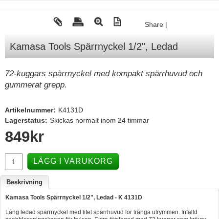
Tohatsu - Utombordare
Share
|
Minn Kota - elmotorer
Kamasa Tools Spärrnyckel 1/2", Ledad
TK Trailer
Volvo Penta Servicedelar
72-kuggars spärrnyckel med kompakt spärrhuvud och
Yanmar Servicedelar
gummerat grepp.
Yamaha Servicedelar
Artikelnummer:
K4131D
Mercury Servicedelar
Lagerstatus:
Skickas normalt inom 24 timmar
Garmin
849
kr
Lowrance
LÄGG I VARUKORG
Humminbird
Simrad
Beskrivning
B&G
Kamasa Tools Spärrnyckel 1/2", Ledad - K 4131D
Lång ledad spärrnyckel med litet spärrhuvud för trånga utrymmen. Infälld
Båttillbehör