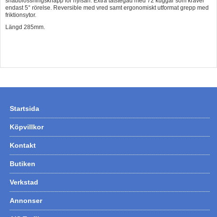
snabblossningsknapp för hylsan. Extra tätstegad med 72 kuggar som kräver
endast 5° rörelse. Reversible med vred samt ergonomiskt utformat grepp med
Hummertina
friktionsytor.
Längd 285mm.
Varta - Batterier
Victron - Batteriladdare
CTEK - Batteriladdare
Webasto - Dieselvärmare
Kamasa Tools - Verktyg
Startsida
Calix - Packline - Takboxar
Köpvillkor
Thule - Takboxar
Thule - Lasthållare
Kontakt
LAGERRENSING
Butiken
Begagnade Motorer & Båtar
Verkstad
Annonser