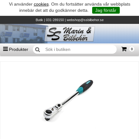
Vi använder
cookies
. Om du fortsätter använda vår webbplats
innebär det att du godkänner detta.
Jag förstår
Butik
| 031-289150 |
webshop@ssbilbehor.se
Produkter
0
Antal varor
0
st
Summa
0 kr
Biltillbehör och reservdelar - BDS
TILL KASSAN
Micore • Båtar
Suzuki - Utombordare
Suzumar - Gummibåtar
Honda - Utombordare
HonWave - Gummibåtar
Honda - Elverk & Pumpar