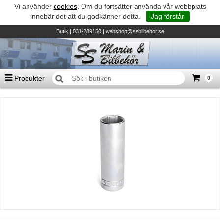
Vi använder
cookies
. Om du fortsätter använda vår webbplats
innebär det att du godkänner detta.
Jag förstår
Butik
| 031-289150 |
webshop@ssbilbehor.se
Produkter
0
Antal varor
0
st
Summa
0 kr
Biltillbehör och reservdelar - BDS
TILL KASSAN
Micore • Båtar
Suzuki - Utombordare
Suzumar - Gummibåtar
Honda - Utombordare
HonWave - Gummibåtar
Honda - Elverk & Pumpar