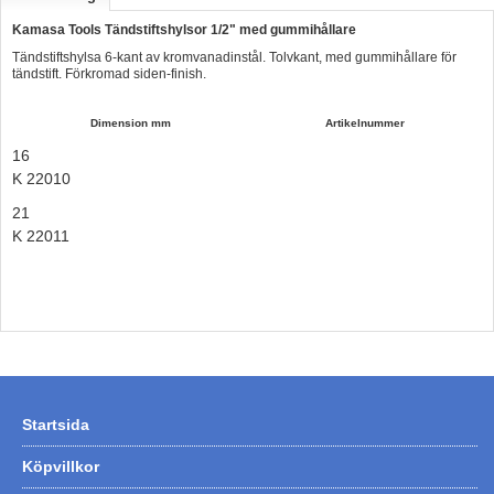
Hummertina
Kamasa Tools Tändstiftshylsor 1/2" med gummihållare
Tändstiftshylsa 6-kant av kromvanadinstål. Tolvkant, med gummihållare för
Varta - Batterier
tändstift. Förkromad siden-finish.
Victron - Batteriladdare
Dimension mm
Artikelnummer
CTEK - Batteriladdare
16
Webasto - Dieselvärmare
K 22010
21
Kamasa Tools - Verktyg
K 22011
Calix - Packline - Takboxar
Thule - Takboxar
Thule - Lasthållare
LAGERRENSING
Begagnade Motorer & Båtar
Startsida
Köpvillkor