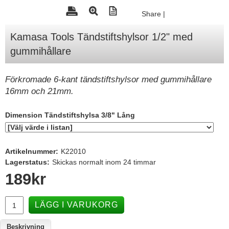
Share
|
Tohatsu - Utombordare
Minn Kota - elmotorer
Kamasa Tools Tändstiftshylsor 1/2" med
gummihållare
TK Trailer
Volvo Penta Servicedelar
Förkromade 6-kant tändstiftshylsor med gummihållare
Yanmar Servicedelar
16mm och 21mm.
Yamaha Servicedelar
Dimension Tändstiftshylsa 3/8" Lång
Mercury Servicedelar
Garmin
Artikelnummer:
K22010
Lowrance
Lagerstatus:
Skickas normalt inom 24 timmar
Humminbird
189
kr
Simrad
LÄGG I VARUKORG
B&G
Båttillbehör
Beskrivning