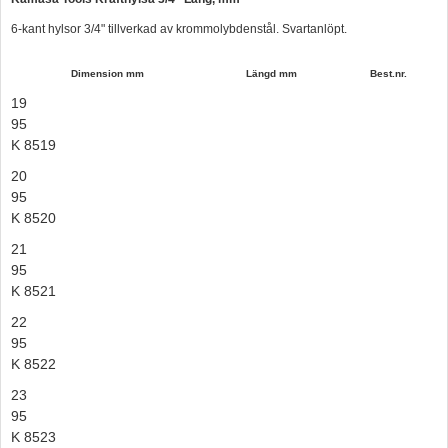
Hummertina
6-kant hylsor 3/4" tillverkad av krommolybdenstål. Svartanlöpt.
Varta - Batterier
Dimension mm
Längd mm
Best.nr.
Victron - Batteriladdare
19
95
CTEK - Batteriladdare
K 8519
Webasto - Dieselvärmare
20
Kamasa Tools - Verktyg
95
K 8520
Calix - Packline - Takboxar
21
Thule - Takboxar
95
K 8521
Thule - Lasthållare
22
LAGERRENSING
95
K 8522
Begagnade Motorer & Båtar
23
95
K 8523