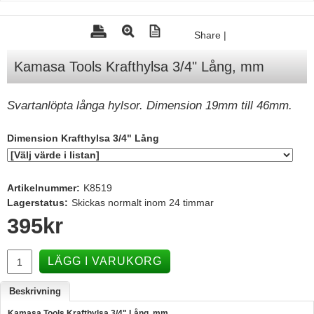
Tohatsu - Utombordare
Share
|
Minn Kota - elmotorer
Kamasa Tools Krafthylsa 3/4" Lång, mm
TK Trailer
Volvo Penta Servicedelar
Svartanlöpta långa hylsor. Dimension 19mm till 46mm.
Yanmar Servicedelar
Dimension Krafthylsa 3/4" Lång
Yamaha Servicedelar
Mercury Servicedelar
Artikelnummer:
K8519
Garmin
Lagerstatus:
Skickas normalt inom 24 timmar
Lowrance
395
kr
Humminbird
Simrad
LÄGG I VARUKORG
B&G
Beskrivning
Båttillbehör
Kamasa Tools Krafthylsa 3/4" Lång, mm