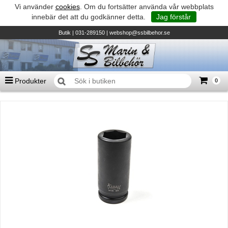
Vi använder
cookies
. Om du fortsätter använda vår webbplats
innebär det att du godkänner detta.
Jag förstår
Butik
| 031-289150 |
webshop@ssbilbehor.se
Produkter
0
Antal varor
0
st
Summa
0 kr
Biltillbehör och reservdelar - BDS
TILL KASSAN
Micore • Båtar
Suzuki - Utombordare
Suzumar - Gummibåtar
Honda - Utombordare
HonWave - Gummibåtar
Honda - Elverk & Pumpar