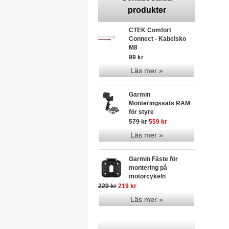
produkter
CTEK Comfort
Connect - Kabelsko
M8
99 kr
Läs mer »
Garmin
Monteringssats RAM
för styre
579 kr
559 kr
Läs mer »
Garmin Fäste för
montering på
motorcykeln
229 kr
219 kr
Läs mer »