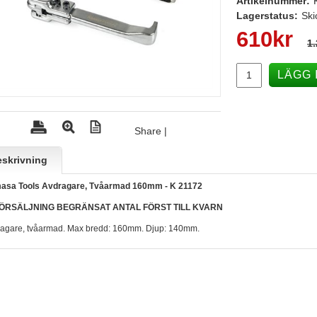
Artikelnummer:
Lagerstatus:
Ski
610
kr
1.
LÄGG 
Share
|
skrivning
asa Tools Avdragare, Tvåarmad 160mm - K 21172
ÖRSÄLJNING BEGRÄNSAT ANTAL FÖRST TILL KVARN
agare, tvåarmad. Max bredd: 160mm. Djup: 140mm.