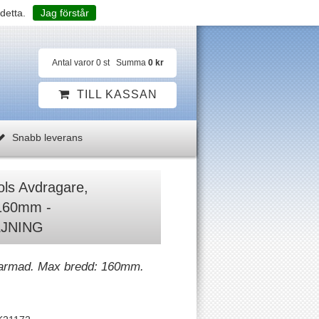
detta.
Jag förstår
Antal varor
0
st
Summa
0 kr
TILL KASSAN
Snabb leverans
ls Avdragare,
160mm -
JNING
åarmad. Max bredd: 160mm.