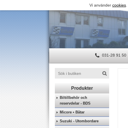
Vi använder
cookies
.
031-28 91 50
Biltillbehör och
reservdelar - BDS
Micore • Båtar
Suzuki - Utombordare