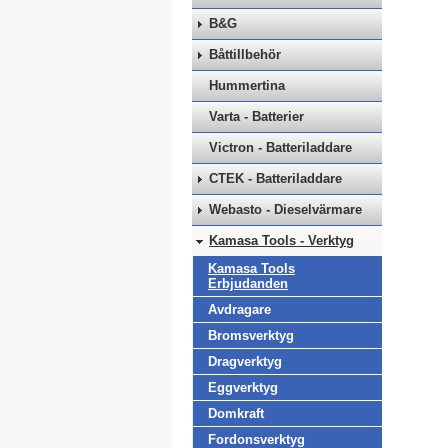
B&G
Båttillbehör
Hummertina
Varta - Batterier
Victron - Batteriladdare
CTEK - Batteriladdare
Webasto - Dieselvärmare
Kamasa Tools - Verktyg
Kamasa Tools
Erbjudanden
Avdragare
Bromsverktyg
Dragverktyg
Eggverktyg
Domkraft
Fordonsverktyg