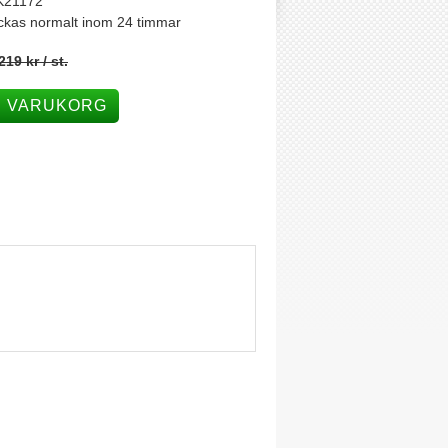
K21172
ckas normalt inom 24 timmar
219 kr
/ st.
I VARUKORG