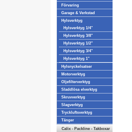
Förvaring
Garage & Verkstad
Hylsverktyg
Hylsverktyg 1/4"
Hylsverktyg 3/8"
Hylsverktyg 1/2"
Hylsverktyg 3/4"
Hylsverktyg 1"
Hylsnyckelsatser
Motorverktyg
Oljefilterverktyg
Sladdlösa elverktyg
Skruvverktyg
Slagverktyg
Tryckluftsverktyg
Tänger
Calix - Packline - Takboxar